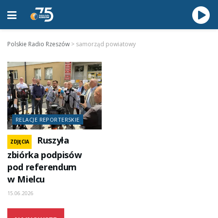
Polskie Radio Rzeszów
>
samorząd powiatowy
RELACJE REPORTERSKIE
Ruszyła
ZDJĘCIA
zbiórka podpisów
pod referendum
w Mielcu
15.06.2026