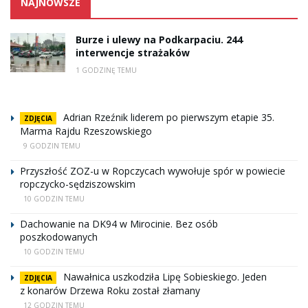
NAJNOWSZE
Burze i ulewy na Podkarpaciu. 244
interwencje strażaków
1 GODZINĘ TEMU
Adrian Rzeźnik liderem po pierwszym etapie 35.
ZDJĘCIA
Marma Rajdu Rzeszowskiego
9 GODZIN TEMU
Przyszłość ZOZ-u w Ropczycach wywołuje spór w powiecie
ropczycko-sędziszowskim
10 GODZIN TEMU
Dachowanie na DK94 w Mirocinie. Bez osób
poszkodowanych
10 GODZIN TEMU
Nawałnica uszkodziła Lipę Sobieskiego. Jeden
ZDJĘCIA
z konarów Drzewa Roku został złamany
12 GODZIN TEMU