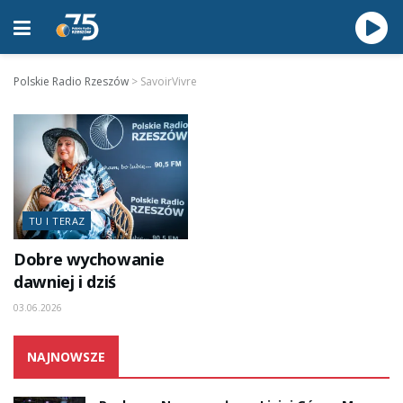
Polskie Radio Rzeszów
>
SavoirVivre
TU I TERAZ
Dobre wychowanie
dawniej i dziś
03.06.2026
NAJNOWSZE