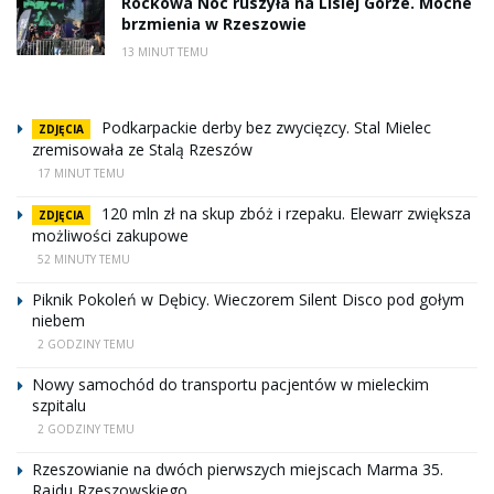
Rockowa Noc ruszyła na Lisiej Górze. Mocne
brzmienia w Rzeszowie
13 MINUT TEMU
Podkarpackie derby bez zwycięzcy. Stal Mielec
ZDJĘCIA
zremisowała ze Stalą Rzeszów
17 MINUT TEMU
120 mln zł na skup zbóż i rzepaku. Elewarr zwiększa
ZDJĘCIA
możliwości zakupowe
52 MINUTY TEMU
Piknik Pokoleń w Dębicy. Wieczorem Silent Disco pod gołym
niebem
2 GODZINY TEMU
Nowy samochód do transportu pacjentów w mieleckim
szpitalu
2 GODZINY TEMU
Rzeszowianie na dwóch pierwszych miejscach Marma 35.
Rajdu Rzeszowskiego