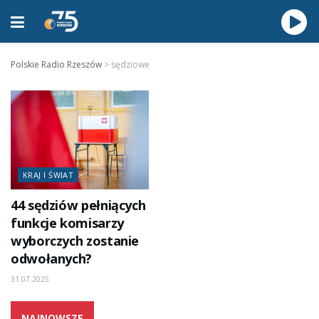
Polskie Radio Rzeszów
>
sędziowe
KRAJ I ŚWIAT
44 sędziów pełniących
funkcje komisarzy
wyborczych zostanie
odwołanych?
31.07.2025
NAJNOWSZE