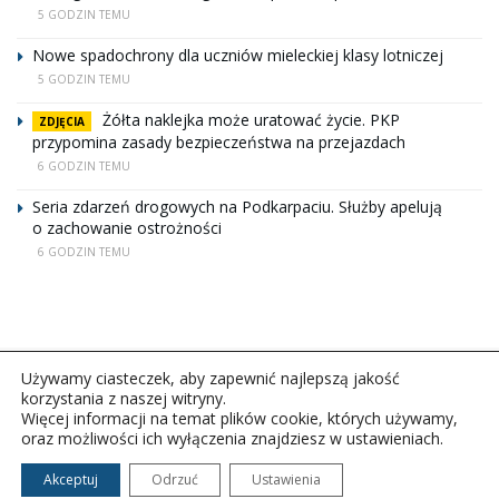
5 GODZIN TEMU
Nowe spadochrony dla uczniów mieleckiej klasy lotniczej
5 GODZIN TEMU
Żółta naklejka może uratować życie. PKP
ZDJĘCIA
przypomina zasady bezpieczeństwa na przejazdach
6 GODZIN TEMU
Seria zdarzeń drogowych na Podkarpaciu. Służby apelują
o zachowanie ostrożności
6 GODZIN TEMU
Używamy ciasteczek, aby zapewnić najlepszą jakość
korzystania z naszej witryny.
Więcej informacji na temat plików cookie, których używamy,
oraz możliwości ich wyłączenia znajdziesz w ustawieniach.
Copyright © 2026Polskie Radio Rzeszów S.A. w likwidacj.
Wszelkie prawa zastrzeżone.
Akceptuj
Odrzuć
Ustawienia