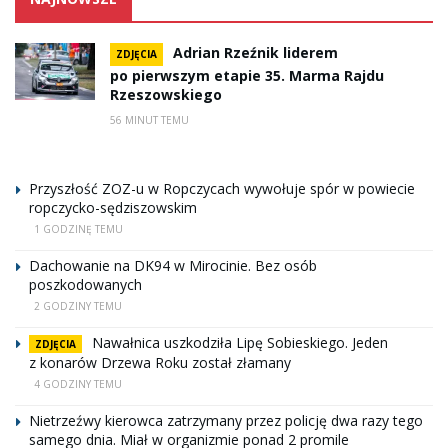
Adrian Rzeźnik liderem
ZDJĘCIA
po pierwszym etapie 35. Marma Rajdu
Rzeszowskiego
56 MINUT TEMU
Przyszłość ZOZ-u w Ropczycach wywołuje spór w powiecie
ropczycko-sędziszowskim
1 GODZINĘ TEMU
Dachowanie na DK94 w Mirocinie. Bez osób
poszkodowanych
2 GODZINY TEMU
Nawałnica uszkodziła Lipę Sobieskiego. Jeden
ZDJĘCIA
z konarów Drzewa Roku został złamany
4 GODZINY TEMU
Nietrzeźwy kierowca zatrzymany przez policję dwa razy tego
samego dnia. Miał w organizmie ponad 2 promile