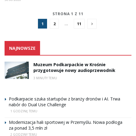
STRONA 1 Z 11
1
2
…
11
NAJNOWSZE
Muzeum Podkarpackie w Krośnie
przygotowuje nowy audioprzewodnik
3 MINUTY TEMU
Podkarpacie szuka startupów z branży dronów i AI. Trwa
nabór do Dual Use Challenge
1 GODZINĘ TEMU
Modernizacja hali sportowej w Przemyślu. Nowa podłoga
za ponad 3,5 mln zł
2 GODZINY TEMU