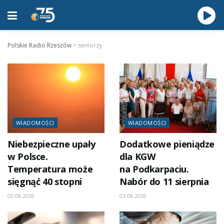
Polskie Radio Rzeszów
>
seniorzy
WIADOMOŚCI
WIADOMOŚCI
Niebezpieczne upały
Dodatkowe pieniądze
w Polsce.
dla KGW
Temperatura może
na Podkarpaciu.
sięgnąć 40 stopni
Nabór do 11 sierpnia
05.08.2026
03.08.2026