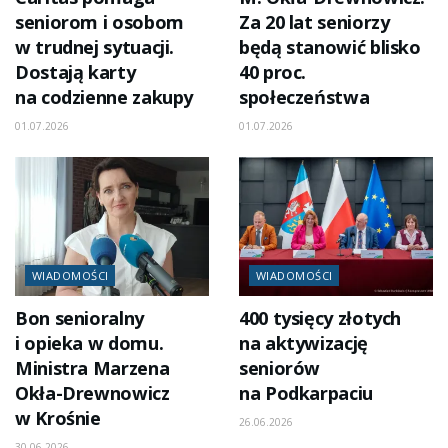
seniorom i osobom
Za 20 lat seniorzy
w trudnej sytuacji.
będą stanowić blisko
Dostają karty
40 proc.
na codzienne zakupy
społeczeństwa
01.07.2026
01.07.2026
WIADOMOŚCI
WIADOMOŚCI
Bon senioralny
400 tysięcy złotych
i opieka w domu.
na aktywizację
Ministra Marzena
seniorów
Okła-Drewnowicz
na Podkarpaciu
w Krośnie
26.06.2026
30.06.2026