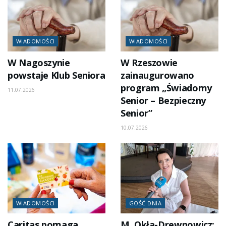
WIADOMOŚCI
WIADOMOŚCI
W Nagoszynie
W Rzeszowie
powstaje Klub Seniora
zainaugurowano
program „Świadomy
11.07.2026
Senior – Bezpieczny
Senior”
10.07.2026
WIADOMOŚCI
GOŚĆ DNIA
Caritas pomaga
M. Okła-Drewnowicz: