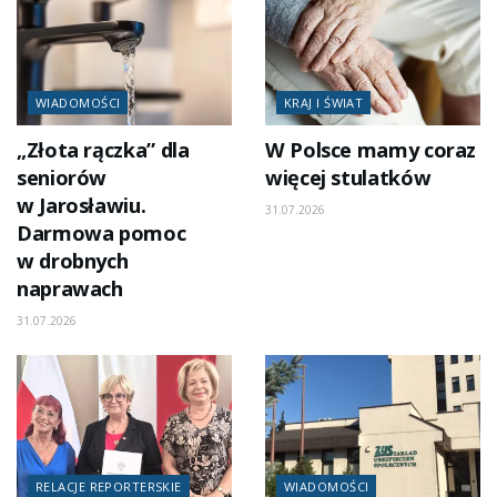
WIADOMOŚCI
KRAJ I ŚWIAT
„Złota rączka” dla
W Polsce mamy coraz
seniorów
więcej stulatków
w Jarosławiu.
31.07.2026
Darmowa pomoc
w drobnych
naprawach
31.07.2026
RELACJE REPORTERSKIE
WIADOMOŚCI