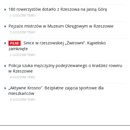
180 rowerzystów dotarło z Rzeszowa na Jasną Górę
2 GODZINY TEMU
Pejzaże mistrzów w Muzeum Okręgowym w Rzeszowie
3 GODZINY TEMU
Sinice w rzeszowskiej „Żwirowni”. Kąpielisko
PILNE
zamknięte
3 GODZINY TEMU
Policja szuka mężczyzny podejrzewanego o kradzież roweru
w Rzeszowie
4 GODZINY TEMU
„Aktywne Krosno”. Bezpłatne zajęcia sportowe dla
mieszkańców
4 GODZINY TEMU