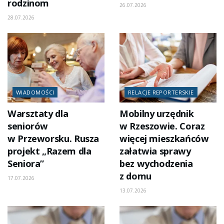
rodzinom
26.07.2026
28.07.2026
WIADOMOŚCI
RELACJE REPORTERSKIE
Warsztaty dla
Mobilny urzędnik
seniorów
w Rzeszowie. Coraz
w Przeworsku. Rusza
więcej mieszkańców
projekt „Razem dla
załatwia sprawy
Seniora”
bez wychodzenia
z domu
17.07.2026
13.07.2026