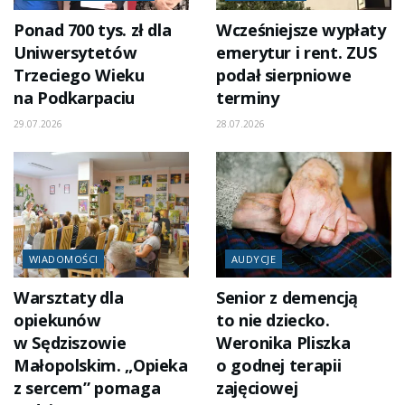
Ponad 700 tys. zł dla
Wcześniejsze wypłaty
Uniwersytetów
emerytur i rent. ZUS
Trzeciego Wieku
podał sierpniowe
na Podkarpaciu
terminy
29.07.2026
28.07.2026
WIADOMOŚCI
AUDYCJE
Warsztaty dla
Senior z demencją
opiekunów
to nie dziecko.
w Sędziszowie
Weronika Pliszka
Małopolskim. „Opieka
o godnej terapii
z sercem” pomaga
zajęciowej