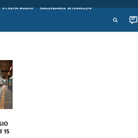
STREFA AUDIO
KALENDARZ WYDARZEŃ
GIO
d 15