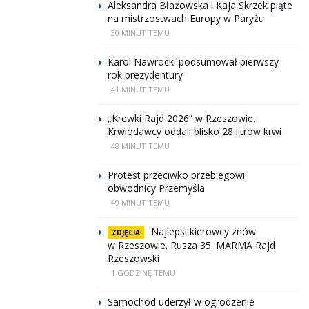
Aleksandra Błażowska i Kaja Skrzek piąte
na mistrzostwach Europy w Paryżu
30 MINUT TEMU
Karol Nawrocki podsumował pierwszy
rok prezydentury
41 MINUT TEMU
„Krewki Rajd 2026” w Rzeszowie.
Krwiodawcy oddali blisko 28 litrów krwi
48 MINUT TEMU
Protest przeciwko przebiegowi
obwodnicy Przemyśla
49 MINUT TEMU
Najlepsi kierowcy znów
ZDJĘCIA
w Rzeszowie. Rusza 35. MARMA Rajd
Rzeszowski
1 GODZINĘ TEMU
Samochód uderzył w ogrodzenie