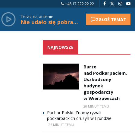
+48 17 222 22 22
Teraz na antenie
ZGŁOŚ TEMAT
Nie udało się pobrać tytułu.
NAJNOWSZE
Burze
nad Podkarpaciem.
Uszkodzony
budynek
gospodarczy
w Wierzawicach
20 MINUT TEMU
Puchar Polski. Znamy rywali
podkarpackich drużyn w I rundzie
25 MINUT TEMU