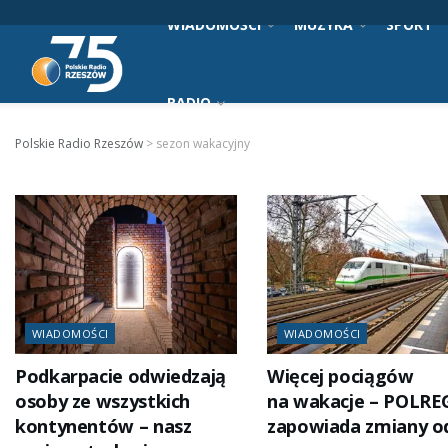
WIADOMOŚCI
MUZYKA
SPORT
RADIO
Polskie Radio Rzeszów
>
sezon wakacyjny
WIADOMOŚCI
WIADOMOŚCI
Podkarpacie odwiedzają
Więcej pociągów
osoby ze wszystkich
na wakacje – POLRE
kontynentów – nasz
zapowiada zmiany o