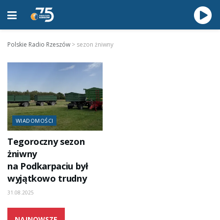
Polskie Radio Rzeszów
>
sezon żniwny
WIADOMOŚCI
Tegoroczny sezon
żniwny
na Podkarpaciu był
wyjątkowo trudny
31.08.2025
NAJNOWSZE