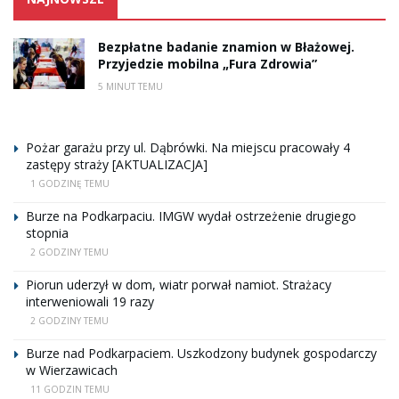
Bezpłatne badanie znamion w Błażowej.
Przyjedzie mobilna „Fura Zdrowia”
5 MINUT TEMU
Pożar garażu przy ul. Dąbrówki. Na miejscu pracowały 4
zastępy straży [AKTUALIZACJA]
1 GODZINĘ TEMU
Burze na Podkarpaciu. IMGW wydał ostrzeżenie drugiego
stopnia
2 GODZINY TEMU
Piorun uderzył w dom, wiatr porwał namiot. Strażacy
interweniowali 19 razy
2 GODZINY TEMU
Burze nad Podkarpaciem. Uszkodzony budynek gospodarczy
w Wierzawicach
11 GODZIN TEMU