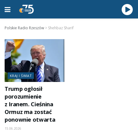
Polskie Radio Rzeszów
>
Shehbaz Sharif
KRAJ I ŚWIAT
Trump ogłosił
porozumienie
z Iranem. Cieśnina
Ormuz ma zostać
ponownie otwarta
15.06.2026