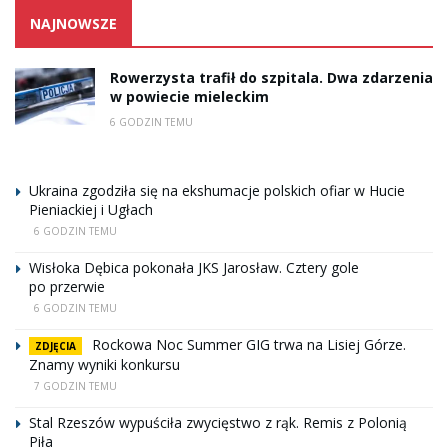
NAJNOWSZE
Rowerzysta trafił do szpitala. Dwa zdarzenia
w powiecie mieleckim
6 GODZIN TEMU
Ukraina zgodziła się na ekshumacje polskich ofiar w Hucie
Pieniackiej i Ugłach
6 GODZIN TEMU
Wisłoka Dębica pokonała JKS Jarosław. Cztery gole
po przerwie
6 GODZIN TEMU
Rockowa Noc Summer GIG trwa na Lisiej Górze.
ZDJĘCIA
Znamy wyniki konkursu
7 GODZIN TEMU
Stal Rzeszów wypuściła zwycięstwo z rąk. Remis z Polonią
Piła