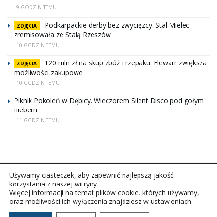
9 GODZIN TEMU
Podkarpackie derby bez zwycięzcy. Stal Mielec
ZDJĘCIA
zremisowała ze Stalą Rzeszów
10 GODZIN TEMU
120 mln zł na skup zbóż i rzepaku. Elewarr zwiększa
ZDJĘCIA
możliwości zakupowe
10 GODZIN TEMU
Piknik Pokoleń w Dębicy. Wieczorem Silent Disco pod gołym
niebem
11 GODZIN TEMU
Używamy ciasteczek, aby zapewnić najlepszą jakość
korzystania z naszej witryny.
Więcej informacji na temat plików cookie, których używamy,
oraz możliwości ich wyłączenia znajdziesz w ustawieniach.
Copyright © 2026Polskie Radio Rzeszów S.A. w likwidacj.