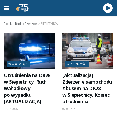
Polskie Radio Rzeszów
>
SIEPIETNICA
WIADOMOŚCI
WIADOMOŚCI
Utrudnienia na DK28
[Aktualizacja]
w Siepietnicy. Ruch
Zderzenie samochodu
wahadłowy
z busem na DK28
po wypadku
w Siepietnicy. Koniec
[AKTUALIZACJA]
utrudnienia
12.07.2026
02.06.2026