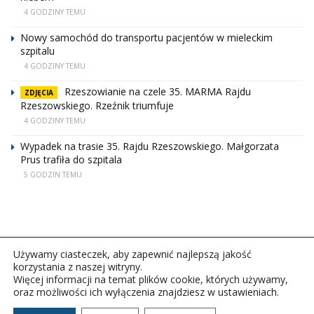
4 GODZINY TEMU
Nowy samochód do transportu pacjentów w mieleckim
szpitalu
4 GODZINY TEMU
Rzeszowianie na czele 35. MARMA Rajdu
ZDJĘCIA
Rzeszowskiego. Rzeźnik triumfuje
4 GODZINY TEMU
Wypadek na trasie 35. Rajdu Rzeszowskiego. Małgorzata
Prus trafiła do szpitala
5 GODZIN TEMU
Używamy ciasteczek, aby zapewnić najlepszą jakość
korzystania z naszej witryny.
Więcej informacji na temat plików cookie, których używamy,
oraz możliwości ich wyłączenia znajdziesz w ustawieniach.
Copyright © 2026Polskie Radio Rzeszów S.A. w likwidacj.