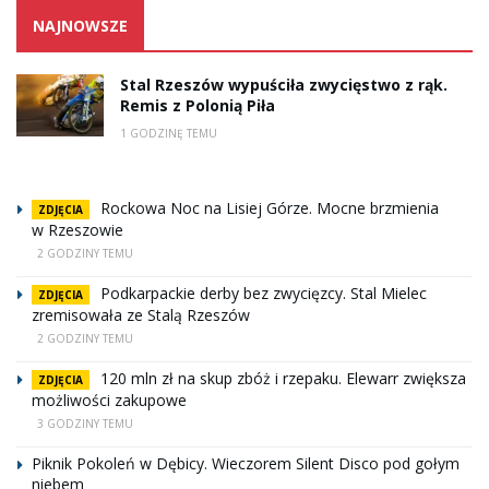
NAJNOWSZE
Stal Rzeszów wypuściła zwycięstwo z rąk.
Remis z Polonią Piła
1 GODZINĘ TEMU
Rockowa Noc na Lisiej Górze. Mocne brzmienia
ZDJĘCIA
w Rzeszowie
2 GODZINY TEMU
Podkarpackie derby bez zwycięzcy. Stal Mielec
ZDJĘCIA
zremisowała ze Stalą Rzeszów
2 GODZINY TEMU
120 mln zł na skup zbóż i rzepaku. Elewarr zwiększa
ZDJĘCIA
możliwości zakupowe
3 GODZINY TEMU
Piknik Pokoleń w Dębicy. Wieczorem Silent Disco pod gołym
niebem