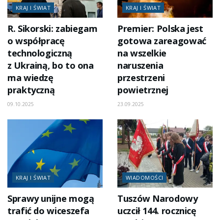
KRAJ I ŚWIAT
KRAJ I ŚWIAT
R. Sikorski: zabiegam
Premier: Polska jest
o współpracę
gotowa zareagować
technologiczną
na wszelkie
z Ukrainą, bo to ona
naruszenia
ma wiedzę
przestrzeni
praktyczną
powietrznej
09.10.2025
23.09.2025
KRAJ I ŚWIAT
WIADOMOŚCI
Sprawy unijne mogą
Tuszów Narodowy
trafić do wiceszefa
uczcił 144. rocznicę