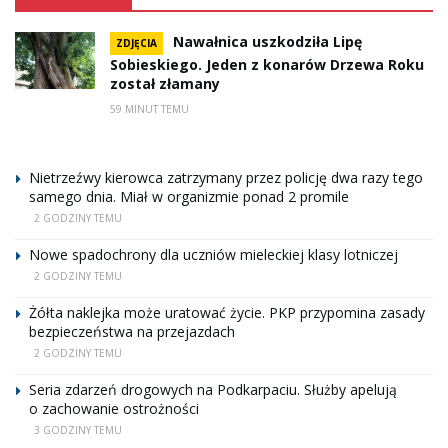
Nawałnica uszkodziła Lipę
ZDJĘCIA
Sobieskiego. Jeden z konarów Drzewa Roku
został złamany
59 MINUT TEMU
Nietrzeźwy kierowca zatrzymany przez policję dwa razy tego
samego dnia. Miał w organizmie ponad 2 promile
2 GODZINY TEMU
Nowe spadochrony dla uczniów mieleckiej klasy lotniczej
2 GODZINY TEMU
Żółta naklejka może uratować życie. PKP przypomina zasady
bezpieczeństwa na przejazdach
2 GODZINY TEMU
Seria zdarzeń drogowych na Podkarpaciu. Służby apelują
o zachowanie ostrożności
3 GODZINY TEMU