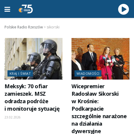
Polskie Radio Rzeszów
>
sikorski
KRAJ I ŚWIAT
WIADOMOŚCI
Meksyk: 70 ofiar
Wicepremier
zamieszek. MSZ
Radosław Sikorski
odradza podróże
w Krośnie:
i monitoruje sytuację
Podkarpacie
szczególnie narażone
23.02.2026
na działania
dywersyjne