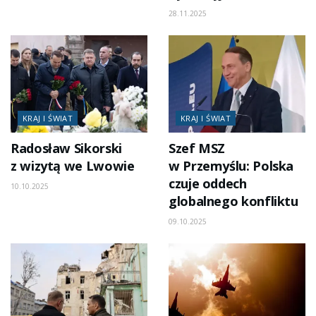
28.11.2025
KRAJ I ŚWIAT
KRAJ I ŚWIAT
Radosław Sikorski
Szef MSZ
z wizytą we Lwowie
w Przemyślu: Polska
czuje oddech
10.10.2025
globalnego konfliktu
09.10.2025