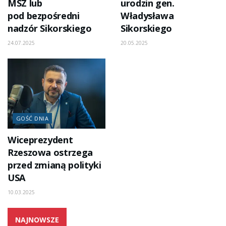
MSZ lub
urodzin gen.
pod bezpośredni
Władysława
nadzór Sikorskiego
Sikorskiego
24.07.2025
20.05.2025
GOŚĆ DNIA
Wiceprezydent
Rzeszowa ostrzega
przed zmianą polityki
USA
10.03.2025
NAJNOWSZE