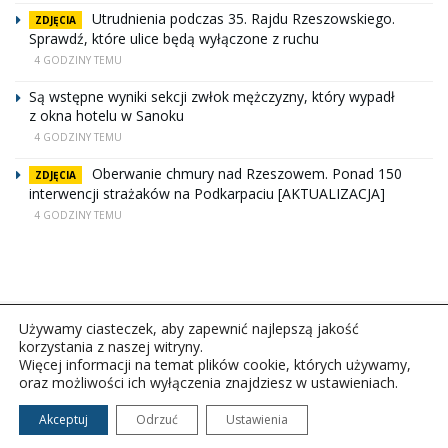
Utrudnienia podczas 35. Rajdu Rzeszowskiego.
ZDJĘCIA
Sprawdź, które ulice będą wyłączone z ruchu
4 GODZINY TEMU
Są wstępne wyniki sekcji zwłok mężczyzny, który wypadł
z okna hotelu w Sanoku
4 GODZINY TEMU
Oberwanie chmury nad Rzeszowem. Ponad 150
ZDJĘCIA
interwencji strażaków na Podkarpaciu [AKTUALIZACJA]
4 GODZINY TEMU
Używamy ciasteczek, aby zapewnić najlepszą jakość
korzystania z naszej witryny.
Więcej informacji na temat plików cookie, których używamy,
oraz możliwości ich wyłączenia znajdziesz w ustawieniach.
Copyright © 2026Polskie Radio Rzeszów S.A. w likwidacj.
Wszelkie prawa zastrzeżone.
Akceptuj
Odrzuć
Ustawienia