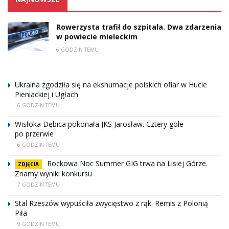
Rowerzysta trafił do szpitala. Dwa zdarzenia
w powiecie mieleckim
6 GODZIN TEMU
Ukraina zgodziła się na ekshumacje polskich ofiar w Hucie
Pieniackiej i Ugłach
6 GODZIN TEMU
Wisłoka Dębica pokonała JKS Jarosław. Cztery gole
po przerwie
6 GODZIN TEMU
Rockowa Noc Summer GIG trwa na Lisiej Górze.
ZDJĘCIA
Znamy wyniki konkursu
7 GODZIN TEMU
Stal Rzeszów wypuściła zwycięstwo z rąk. Remis z Polonią
Piła
9 GODZIN TEMU