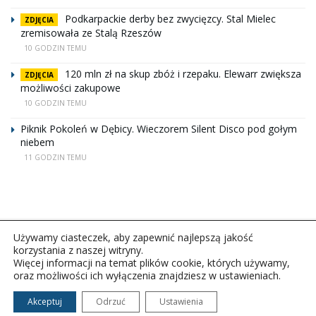
Podkarpackie derby bez zwycięzcy. Stal Mielec
ZDJĘCIA
zremisowała ze Stalą Rzeszów
10 GODZIN TEMU
120 mln zł na skup zbóż i rzepaku. Elewarr zwiększa
ZDJĘCIA
możliwości zakupowe
10 GODZIN TEMU
Piknik Pokoleń w Dębicy. Wieczorem Silent Disco pod gołym
niebem
11 GODZIN TEMU
Używamy ciasteczek, aby zapewnić najlepszą jakość
korzystania z naszej witryny.
Więcej informacji na temat plików cookie, których używamy,
oraz możliwości ich wyłączenia znajdziesz w ustawieniach.
Copyright © 2026Polskie Radio Rzeszów S.A. w likwidacj.
Wszelkie prawa zastrzeżone.
Akceptuj
Odrzuć
Ustawienia