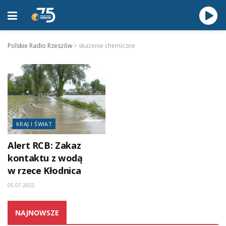
Polskie Radio Rzeszów
>
skażenie chemiczne
KRAJ I ŚWIAT
Alert RCB: Zakaz
kontaktu z wodą
w rzece Kłodnica
05.07.2025
NAJNOWSZE