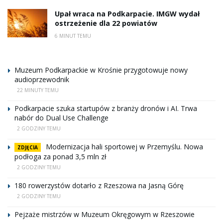
Upał wraca na Podkarpacie. IMGW wydał
ostrzeżenie dla 22 powiatów
6 MINUT TEMU
Muzeum Podkarpackie w Krośnie przygotowuje nowy
audioprzewodnik
22 MINUTY TEMU
Podkarpacie szuka startupów z branży dronów i AI. Trwa
nabór do Dual Use Challenge
2 GODZINY TEMU
Modernizacja hali sportowej w Przemyślu. Nowa
ZDJĘCIA
podłoga za ponad 3,5 mln zł
2 GODZINY TEMU
180 rowerzystów dotarło z Rzeszowa na Jasną Górę
2 GODZINY TEMU
Pejzaże mistrzów w Muzeum Okręgowym w Rzeszowie