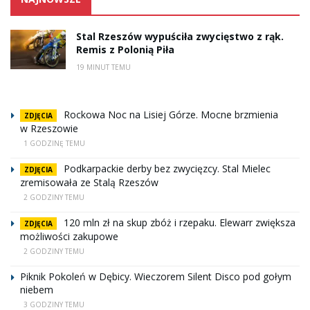
Stal Rzeszów wypuściła zwycięstwo z rąk.
Remis z Polonią Piła
19 MINUT TEMU
Rockowa Noc na Lisiej Górze. Mocne brzmienia
ZDJĘCIA
w Rzeszowie
1 GODZINĘ TEMU
Podkarpackie derby bez zwycięzcy. Stal Mielec
ZDJĘCIA
zremisowała ze Stalą Rzeszów
2 GODZINY TEMU
120 mln zł na skup zbóż i rzepaku. Elewarr zwiększa
ZDJĘCIA
możliwości zakupowe
2 GODZINY TEMU
Piknik Pokoleń w Dębicy. Wieczorem Silent Disco pod gołym
niebem
3 GODZINY TEMU