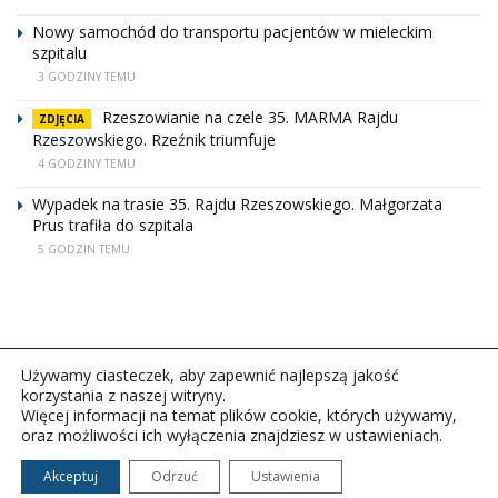
Nowy samochód do transportu pacjentów w mieleckim
szpitalu
3 GODZINY TEMU
Rzeszowianie na czele 35. MARMA Rajdu
ZDJĘCIA
Rzeszowskiego. Rzeźnik triumfuje
4 GODZINY TEMU
Wypadek na trasie 35. Rajdu Rzeszowskiego. Małgorzata
Prus trafiła do szpitala
5 GODZIN TEMU
Używamy ciasteczek, aby zapewnić najlepszą jakość
korzystania z naszej witryny.
Więcej informacji na temat plików cookie, których używamy,
oraz możliwości ich wyłączenia znajdziesz w ustawieniach.
Copyright © 2026Polskie Radio Rzeszów S.A. w likwidacj.
Wszelkie prawa zastrzeżone.
Akceptuj
Odrzuć
Ustawienia