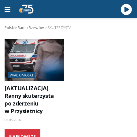
Polskie Radio Rzeszów
>
SKUTERZYSTA
WIADOMOŚCI
[AKTUALIZACJA]
Ranny skuterzysta
po zderzeniu
w Przysietnicy
05.05.2026
NAJNOWSZE