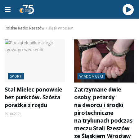
Polskie Radio Rzeszów
>
śląsk wrocław
SPORT
WIADOMOŚCI
Stal Mielec ponownie
Zatrzymane dwie
bez punktów. Szósta
osoby, petardy
porażka z rzędu
na dworcu i środki
pirotechniczne
19.10.2025
na trybunach podczas
meczu Stali Rzeszów
ze Śląskiem Wrocław