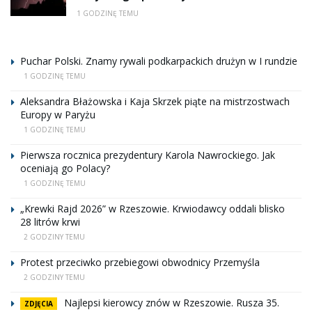
1 GODZINĘ TEMU
Puchar Polski. Znamy rywali podkarpackich drużyn w I rundzie
1 GODZINĘ TEMU
Aleksandra Błażowska i Kaja Skrzek piąte na mistrzostwach
Europy w Paryżu
1 GODZINĘ TEMU
Pierwsza rocznica prezydentury Karola Nawrockiego. Jak
oceniają go Polacy?
1 GODZINĘ TEMU
„Krewki Rajd 2026” w Rzeszowie. Krwiodawcy oddali blisko
28 litrów krwi
2 GODZINY TEMU
Protest przeciwko przebiegowi obwodnicy Przemyśla
2 GODZINY TEMU
Najlepsi kierowcy znów w Rzeszowie. Rusza 35.
ZDJĘCIA