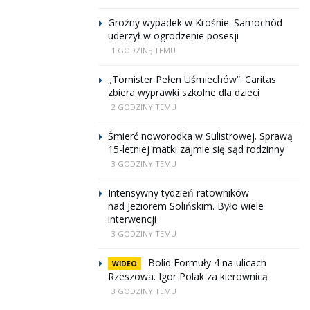
Groźny wypadek w Krośnie. Samochód
uderzył w ogrodzenie posesji
1 GODZINĘ TEMU
„Tornister Pełen Uśmiechów”. Caritas
zbiera wyprawki szkolne dla dzieci
2 GODZINY TEMU
Śmierć noworodka w Sulistrowej. Sprawą
15-letniej matki zajmie się sąd rodzinny
3 GODZINY TEMU
Intensywny tydzień ratowników
nad Jeziorem Solińskim. Było wiele
interwencji
3 GODZINY TEMU
Bolid Formuły 4 na ulicach
WIDEO
Rzeszowa. Igor Polak za kierownicą
3 GODZINY TEMU