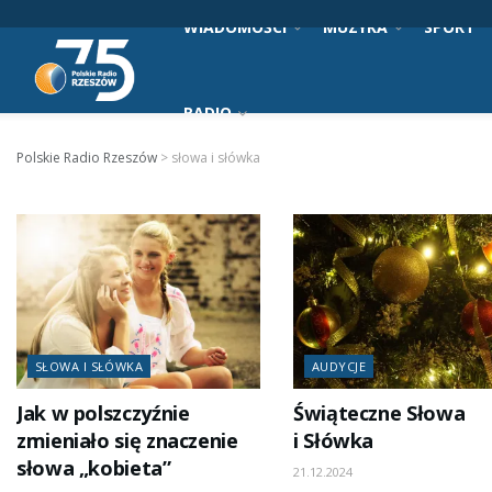
WIADOMOŚCI
MUZYKA
SPORT
RADIO
Polskie Radio Rzeszów
>
słowa i słówka
SŁOWA I SŁÓWKA
AUDYCJE
Jak w polszczyźnie
Świąteczne Słowa
zmieniało się znaczenie
i Słówka
słowa „kobieta”
21.12.2024