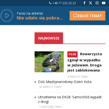
+48 17 222 22 22
Teraz na antenie
ZGŁOŚ TEMAT
Nie udało się pobrać tytułu.
NAJNOWSZE
Rowerzysta
PILNE
zginął w wypadku
w Jeżowem. Droga
jest zablokowana
4 MINUTY TEMU
Dziś Międzynarodowy Dzień Kota
52 MINUTY TEMU
Utrudnienia na DK28. Samochód wypadł
z drogi
1 GODZINĘ TEMU