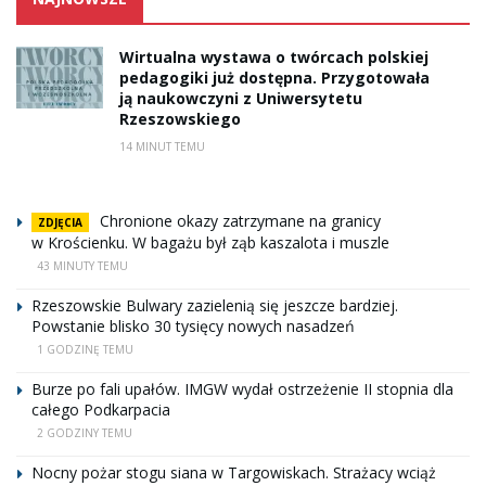
Wirtualna wystawa o twórcach polskiej
pedagogiki już dostępna. Przygotowała
ją naukowczyni z Uniwersytetu
Rzeszowskiego
14 MINUT TEMU
Chronione okazy zatrzymane na granicy
ZDJĘCIA
w Krościenku. W bagażu był ząb kaszalota i muszle
43 MINUTY TEMU
Rzeszowskie Bulwary zazielenią się jeszcze bardziej.
Powstanie blisko 30 tysięcy nowych nasadzeń
1 GODZINĘ TEMU
Burze po fali upałów. IMGW wydał ostrzeżenie II stopnia dla
całego Podkarpacia
2 GODZINY TEMU
Nocny pożar stogu siana w Targowiskach. Strażacy wciąż