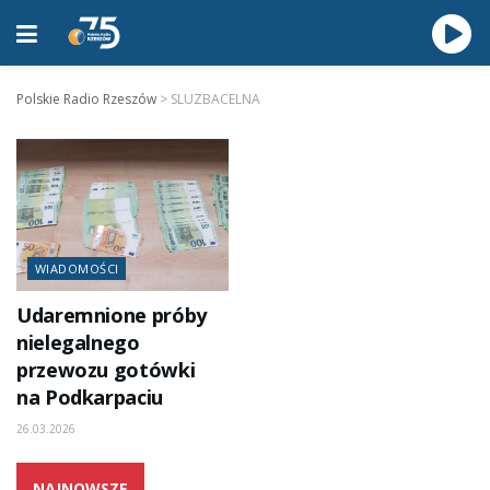
Polskie Radio Rzeszów
>
SLUZBACELNA
WIADOMOŚCI
Udaremnione próby
nielegalnego
przewozu gotówki
na Podkarpaciu
26.03.2026
NAJNOWSZE