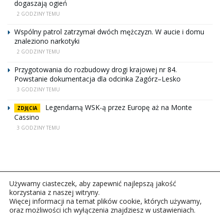
dogaszają ogień
2 GODZINY TEMU
Wspólny patrol zatrzymał dwóch mężczyzn. W aucie i domu
znaleziono narkotyki
2 GODZINY TEMU
Przygotowania do rozbudowy drogi krajowej nr 84.
Powstanie dokumentacja dla odcinka Zagórz–Lesko
3 GODZINY TEMU
Legendarną WSK-ą przez Europę aż na Monte
ZDJĘCIA
Cassino
3 GODZINY TEMU
Używamy ciasteczek, aby zapewnić najlepszą jakość
korzystania z naszej witryny.
Więcej informacji na temat plików cookie, których używamy,
oraz możliwości ich wyłączenia znajdziesz w ustawieniach.
Copyright © 2026Polskie Radio Rzeszów S.A. w likwidacj.