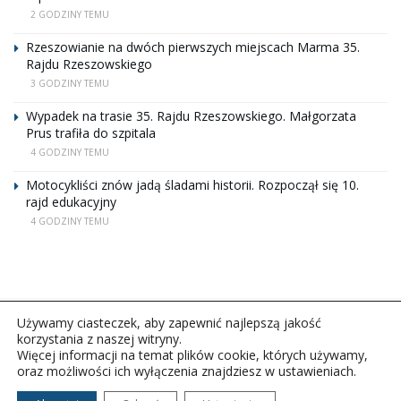
2 GODZINY TEMU
Rzeszowianie na dwóch pierwszych miejscach Marma 35.
Rajdu Rzeszowskiego
3 GODZINY TEMU
Wypadek na trasie 35. Rajdu Rzeszowskiego. Małgorzata
Prus trafiła do szpitala
4 GODZINY TEMU
Motocykliści znów jadą śladami historii. Rozpoczął się 10.
rajd edukacyjny
4 GODZINY TEMU
Używamy ciasteczek, aby zapewnić najlepszą jakość
korzystania z naszej witryny.
Więcej informacji na temat plików cookie, których używamy,
oraz możliwości ich wyłączenia znajdziesz w ustawieniach.
Copyright © 2026Polskie Radio Rzeszów S.A. w likwidacj.