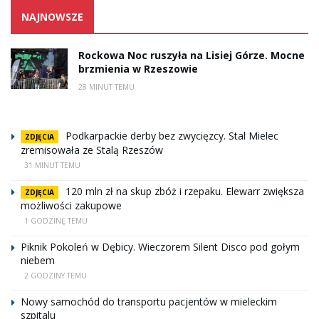
NAJNOWSZE
Rockowa Noc ruszyła na Lisiej Górze. Mocne
brzmienia w Rzeszowie
28 MINUT TEMU
Podkarpackie derby bez zwycięzcy. Stal Mielec
ZDJĘCIA
zremisowała ze Stalą Rzeszów
31 MINUT TEMU
120 mln zł na skup zbóż i rzepaku. Elewarr zwiększa
ZDJĘCIA
możliwości zakupowe
1 GODZINĘ TEMU
Piknik Pokoleń w Dębicy. Wieczorem Silent Disco pod gołym
niebem
2 GODZINY TEMU
Nowy samochód do transportu pacjentów w mieleckim
szpitalu