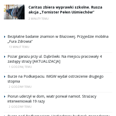
Caritas zbiera wyprawki szkolne. Rusza
akcja „Tornister Pełen Uśmiechów”
2 MINUTY TEMU
Bezpłatne badanie znamion w Błażowej. Przyjedzie mobilna
„Fura Zdrowia”
13 MINUT TEMU
Pożar garażu przy ul. Dąbrówki. Na miejscu pracowały 4
zastępy straży [AKTUALIZACJA]
1 GODZINĘ TEMU
Burze na Podkarpaciu. IMGW wydał ostrzeżenie drugiego
stopnia
2 GODZINY TEMU
Piorun uderzył w dom, wiatr porwał namiot. Strażacy
interweniowali 19 razy
2 GODZINY TEMU