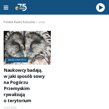
Polskie Radio Rzeszów
>
sowy
WIADOMOŚCI
Naukowcy badają,
w jaki sposób sowy
na Pogórzu
Przemyskim
rywalizują
o terytorium
21.03.2026