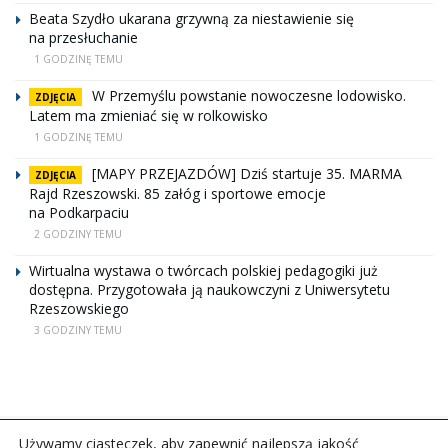
Beata Szydło ukarana grzywną za niestawienie się
na przesłuchanie
1 GODZINĘ TEMU
W Przemyślu powstanie nowoczesne lodowisko.
ZDJĘCIA
Latem ma zmieniać się w rolkowisko
1 GODZINĘ TEMU
[MAPY PRZEJAZDÓW] Dziś startuje 35. MARMA
ZDJĘCIA
Rajd Rzeszowski. 85 załóg i sportowe emocje
na Podkarpaciu
2 GODZINY TEMU
Wirtualna wystawa o twórcach polskiej pedagogiki już
dostępna. Przygotowała ją naukowczyni z Uniwersytetu
Rzeszowskiego
3 GODZINY TEMU
Używamy ciasteczek, aby zapewnić najlepszą jakość