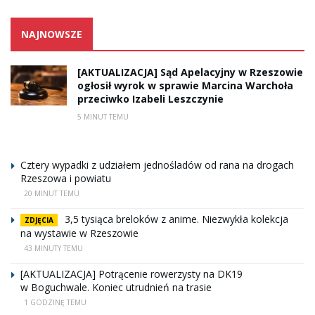
NAJNOWSZE
[AKTUALIZACJA] Sąd Apelacyjny w Rzeszowie
ogłosił wyrok w sprawie Marcina Warchoła
przeciwko Izabeli Leszczynie
5 MINUT TEMU
Cztery wypadki z udziałem jednośladów od rana na drogach
Rzeszowa i powiatu
20 MINUT TEMU
3,5 tysiąca breloków z anime. Niezwykła kolekcja
ZDJĘCIA
na wystawie w Rzeszowie
43 MINUTY TEMU
[AKTUALIZACJA] Potrącenie rowerzysty na DK19
w Boguchwale. Koniec utrudnień na trasie
1 GODZINĘ TEMU