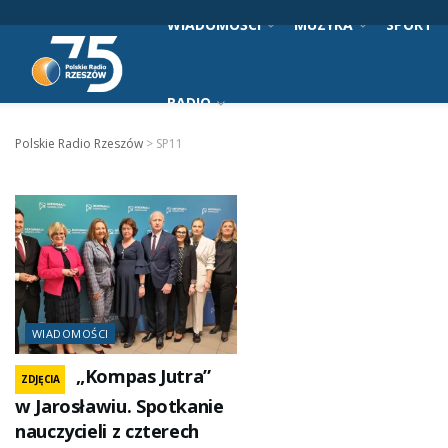
WIADOMOŚCI
MUZYKA
SPORT
RADIO
Polskie Radio Rzeszów
>
SP11
WIADOMOŚCI
„Kompas Jutra”
ZDJĘCIA
w Jarosławiu. Spotkanie
nauczycieli z czterech