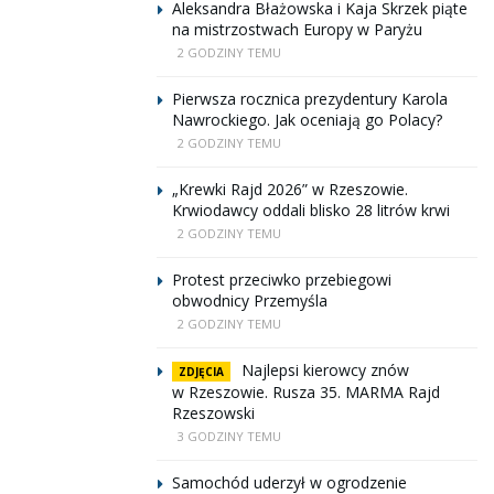
Aleksandra Błażowska i Kaja Skrzek piąte
na mistrzostwach Europy w Paryżu
2 GODZINY TEMU
Pierwsza rocznica prezydentury Karola
Nawrockiego. Jak oceniają go Polacy?
2 GODZINY TEMU
„Krewki Rajd 2026” w Rzeszowie.
Krwiodawcy oddali blisko 28 litrów krwi
2 GODZINY TEMU
Protest przeciwko przebiegowi
obwodnicy Przemyśla
2 GODZINY TEMU
Najlepsi kierowcy znów
ZDJĘCIA
w Rzeszowie. Rusza 35. MARMA Rajd
Rzeszowski
3 GODZINY TEMU
Samochód uderzył w ogrodzenie