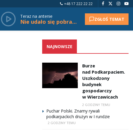
+48 17 222 22 22
Teraz na antenie
ZGŁOŚ TEMAT
Nie udało się pobrać tytułu.
NAJNOWSZE
Burze
nad Podkarpaciem.
Uszkodzony
budynek
gospodarczy
w Wierzawicach
2 GODZINY TEMU
Puchar Polski. Znamy rywali
podkarpackich drużyn w I rundzie
2 GODZINY TEMU