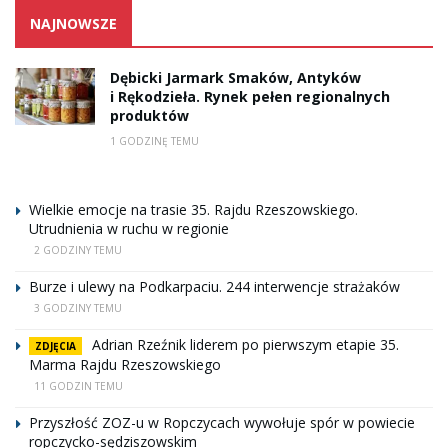
NAJNOWSZE
Dębicki Jarmark Smaków, Antyków
i Rękodzieła. Rynek pełen regionalnych
produktów
1 GODZINĘ TEMU
Wielkie emocje na trasie 35. Rajdu Rzeszowskiego.
Utrudnienia w ruchu w regionie
2 GODZINY TEMU
Burze i ulewy na Podkarpaciu. 244 interwencje strażaków
3 GODZINY TEMU
Adrian Rzeźnik liderem po pierwszym etapie 35.
ZDJĘCIA
Marma Rajdu Rzeszowskiego
11 GODZIN TEMU
Przyszłość ZOZ-u w Ropczycach wywołuje spór w powiecie
ropczycko-sędziszowskim