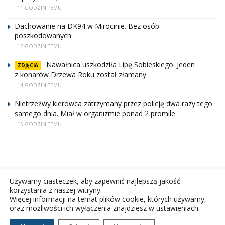
11 GODZIN TEMU
Dachowanie na DK94 w Mirocinie. Bez osób
poszkodowanych
12 GODZIN TEMU
Nawałnica uszkodziła Lipę Sobieskiego. Jeden
ZDJĘCIA
z konarów Drzewa Roku został złamany
14 GODZIN TEMU
Nietrzeźwy kierowca zatrzymany przez policję dwa razy tego
samego dnia. Miał w organizmie ponad 2 promile
15 GODZIN TEMU
Używamy ciasteczek, aby zapewnić najlepszą jakość
korzystania z naszej witryny.
Więcej informacji na temat plików cookie, których używamy,
oraz możliwości ich wyłączenia znajdziesz w ustawieniach.
Copyright © 2026Polskie Radio Rzeszów S.A. w likwidacj.