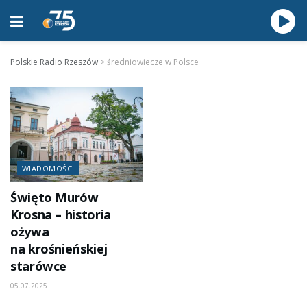
Polskie Radio Rzeszów
>
średniowiecze w Polsce
WIADOMOŚCI
Święto Murów
Krosna – historia
ożywa
na krośnieńskiej
starówce
05.07.2025