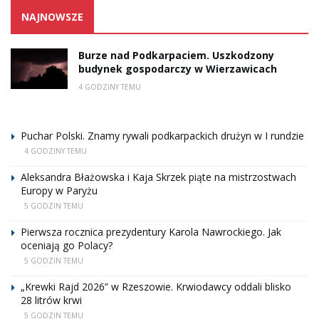
NAJNOWSZE
Burze nad Podkarpaciem. Uszkodzony
budynek gospodarczy w Wierzawicach
4 GODZINY TEMU
Puchar Polski. Znamy rywali podkarpackich drużyn w I rundzie
4 GODZINY TEMU
Aleksandra Błażowska i Kaja Skrzek piąte na mistrzostwach
Europy w Paryżu
5 GODZIN TEMU
Pierwsza rocznica prezydentury Karola Nawrockiego. Jak
oceniają go Polacy?
5 GODZIN TEMU
„Krewki Rajd 2026” w Rzeszowie. Krwiodawcy oddali blisko
28 litrów krwi
5 GODZIN TEMU