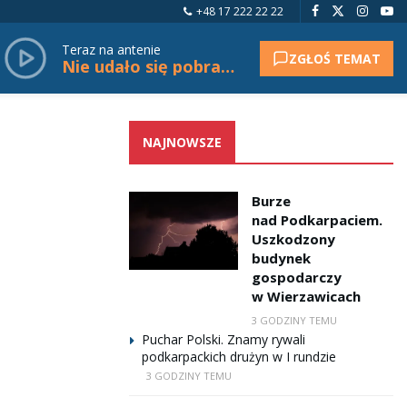
+48 17 222 22 22
Teraz na antenie
ZGŁOŚ TEMAT
Nie udało się pobrać tytułu.
NAJNOWSZE
Burze
nad Podkarpaciem.
Uszkodzony
budynek
gospodarczy
w Wierzawicach
3 GODZINY TEMU
Puchar Polski. Znamy rywali
podkarpackich drużyn w I rundzie
3 GODZINY TEMU