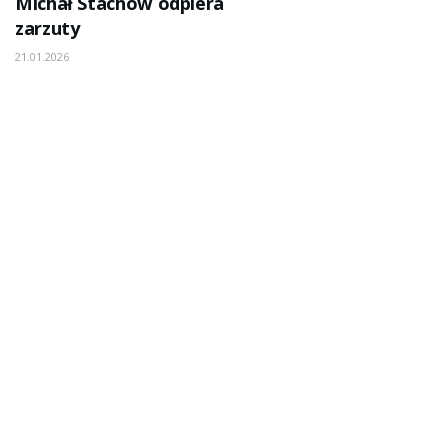
Michał Stachów odpiera
zarzuty
21.01.2026