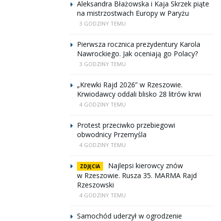
Aleksandra Błażowska i Kaja Skrzek piąte
na mistrzostwach Europy w Paryżu
3 GODZINY TEMU
Pierwsza rocznica prezydentury Karola
Nawrockiego. Jak oceniają go Polacy?
3 GODZINY TEMU
„Krewki Rajd 2026” w Rzeszowie.
Krwiodawcy oddali blisko 28 litrów krwi
4 GODZINY TEMU
Protest przeciwko przebiegowi
obwodnicy Przemyśla
4 GODZINY TEMU
Najlepsi kierowcy znów
ZDJĘCIA
w Rzeszowie. Rusza 35. MARMA Rajd
Rzeszowski
4 GODZINY TEMU
Samochód uderzył w ogrodzenie