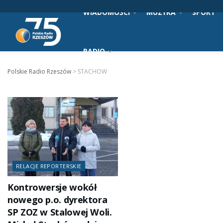
WIADOMOŚCI
MUZYKA
SPORT
RADIO
Polskie Radio Rzeszów
>
STACHOW
RELACJE REPORTERSKIE
Kontrowersje wokół
nowego p.o. dyrektora
SP ZOZ w Stalowej Woli.