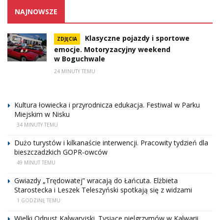
NAJNOWSZE
Klasyczne pojazdy i sportowe
ZDJĘCIA
emocje. Motoryzacyjny weekend
w Boguchwale
24 MINUTY TEMU
Kultura łowiecka i przyrodnicza edukacja. Festiwal w Parku
Miejskim w Nisku
34 MINUTY TEMU
Dużo turystów i kilkanaście interwencji. Pracowity tydzień dla
bieszczadzkich GOPR-owców
49 MINUT TEMU
Gwiazdy „Trędowatej” wracają do Łańcuta. Elżbieta
Starostecka i Leszek Teleszyński spotkają się z widzami
1 GODZINĘ TEMU
Wielki Odpust Kalwaryjski. Tysiące pielgrzymów w Kalwarii