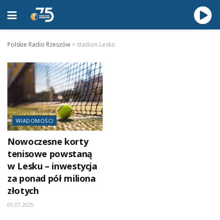
Polskie Radio Rzeszów
>
stadion Lesko
WIADOMOŚCI
Nowoczesne korty
tenisowe powstaną
w Lesku – inwestycja
za ponad pół miliona
złotych
05.07.2025