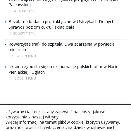
Pacławskiej
3 GODZINY TEMU
Bezpłatne badania profilaktyczne w Ustrzykach Dolnych.
Sprawdź poziom cukru i skład ciała
3 GODZINY TEMU
Rowerzysta trafił do szpitala. Dwa zdarzenia w powiecie
mieleckim
14 GODZIN TEMU
Ukraina zgodziła się na ekshumacje polskich ofiar w Hucie
Pieniackiej i Ugłach
14 GODZIN TEMU
Używamy ciasteczek, aby zapewnić najlepszą jakość
korzystania z naszej witryny.
Więcej informacji na temat plików cookie, których używamy,
oraz możliwości ich wyłączenia znajdziesz w ustawieniach.
Copyright © 2026Polskie Radio Rzeszów S.A. w likwidacj.