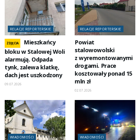
RELACJE REPORTERSKIE
RELACJE REPORTERSKIE
Mieszkańcy
Powiat
ZDJĘCIA
stalowowolski
bloku w Stalowej Woli
z wyremontowanymi
alarmują. Odpada
drogami. Prace
tynk, zalewa klatkę,
kosztowały ponad 15
dach jest uszkodzony
mln zł
09.07.2026
02.07.2026
WIADOMOŚCI
WIADOMOŚCI