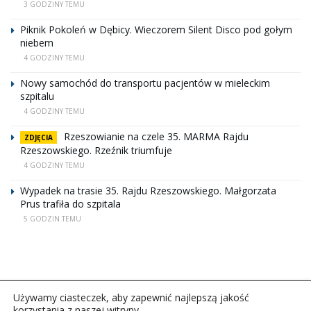
3 GODZINY TEMU
Piknik Pokoleń w Dębicy. Wieczorem Silent Disco pod gołym
niebem
4 GODZINY TEMU
Nowy samochód do transportu pacjentów w mieleckim
szpitalu
4 GODZINY TEMU
Rzeszowianie na czele 35. MARMA Rajdu
ZDJĘCIA
Rzeszowskiego. Rzeźnik triumfuje
4 GODZINY TEMU
Wypadek na trasie 35. Rajdu Rzeszowskiego. Małgorzata
Prus trafiła do szpitala
5 GODZIN TEMU
Używamy ciasteczek, aby zapewnić najlepszą jakość
korzystania z naszej witryny.