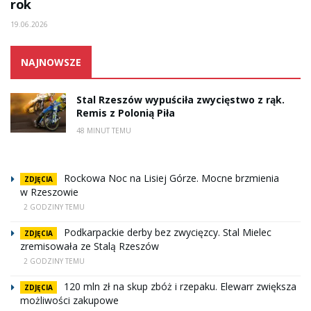
rok
19.06.2026
NAJNOWSZE
Stal Rzeszów wypuściła zwycięstwo z rąk.
Remis z Polonią Piła
48 MINUT TEMU
Rockowa Noc na Lisiej Górze. Mocne brzmienia
ZDJĘCIA
w Rzeszowie
2 GODZINY TEMU
Podkarpackie derby bez zwycięzcy. Stal Mielec
ZDJĘCIA
zremisowała ze Stalą Rzeszów
2 GODZINY TEMU
120 mln zł na skup zbóż i rzepaku. Elewarr zwiększa
ZDJĘCIA
możliwości zakupowe