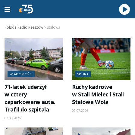
Polskie Radio Rzeszów
>
stalowa
WIADOMOŚCI
SPORT
71-latek uderzył
Ruchy kadrowe
w cztery
w Stali Mielec i Stali
zaparkowane auta.
Stalowa Wola
Trafił do szpitala
09.07.2026
07.08.2026