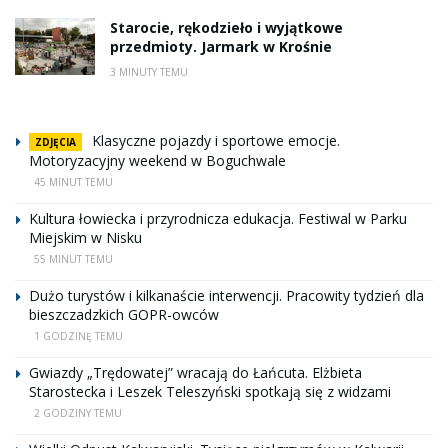
Starocie, rękodzieło i wyjątkowe
przedmioty. Jarmark w Krośnie
3 MINUTY TEMU
Klasyczne pojazdy i sportowe emocje.
ZDJĘCIA
Motoryzacyjny weekend w Boguchwale
45 MINUT TEMU
Kultura łowiecka i przyrodnicza edukacja. Festiwal w Parku
Miejskim w Nisku
55 MINUT TEMU
Dużo turystów i kilkanaście interwencji. Pracowity tydzień dla
bieszczadzkich GOPR-owców
1 GODZINĘ TEMU
Gwiazdy „Trędowatej” wracają do Łańcuta. Elżbieta
Starostecka i Leszek Teleszyński spotkają się z widzami
2 GODZINY TEMU