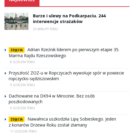
Burze i ulewy na Podkarpaciu. 244
interwencje strażaków
23 MINUTY TEMU
Adrian Rzeźnik liderem po pierwszym etapie 35.
ZDJĘCIA
Marma Rajdu Rzeszowskiego
8 GODZIN TEMU
Przyszłość ZOZ-u w Ropczycach wywołuje spór w powiecie
ropczycko-sędziszowskim
9 GODZIN TEMU
Dachowanie na DK94 w Mirocinie. Bez osób
poszkodowanych
9 GODZIN TEMU
Nawałnica uszkodziła Lipę Sobieskiego. Jeden
ZDJĘCIA
z konarów Drzewa Roku został złamany
11 GODZIN TEMU