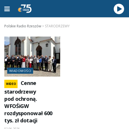
Polskie Radio Rzeszów
>
STARODRZEWY
WIADOMOŚCI
Cenne
WIDEO
starodrzewy
pod ochroną.
WFOŚiGW
rozdysponował 600
tys. zł dotacji
02.06.2026