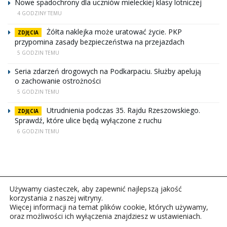
Nowe spadochrony dla uczniów mieleckiej klasy lotniczej
4 GODZINY TEMU
Żółta naklejka może uratować życie. PKP
ZDJĘCIA
przypomina zasady bezpieczeństwa na przejazdach
5 GODZIN TEMU
Seria zdarzeń drogowych na Podkarpaciu. Służby apelują
o zachowanie ostrożności
5 GODZIN TEMU
Utrudnienia podczas 35. Rajdu Rzeszowskiego.
ZDJĘCIA
Sprawdź, które ulice będą wyłączone z ruchu
6 GODZIN TEMU
Używamy ciasteczek, aby zapewnić najlepszą jakość
korzystania z naszej witryny.
Więcej informacji na temat plików cookie, których używamy,
oraz możliwości ich wyłączenia znajdziesz w ustawieniach.
Copyright © 2026Polskie Radio Rzeszów S.A. w likwidacj.