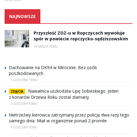
NAJNOWSZE
Przyszłość ZOZ-u w Ropczycach wywołuje
spór w powiecie ropczycko-sędziszowskim
19 MINUT TEMU
Dachowanie na DK94 w Mirocinie. Bez osób
poszkodowanych
1 GODZINĘ TEMU
Nawałnica uszkodziła Lipę Sobieskiego. Jeden
ZDJĘCIA
z konarów Drzewa Roku został złamany
3 GODZINY TEMU
Nietrzeźwy kierowca zatrzymany przez policję dwa razy tego
samego dnia. Miał w organizmie ponad 2 promile
4 GODZINY TEMU