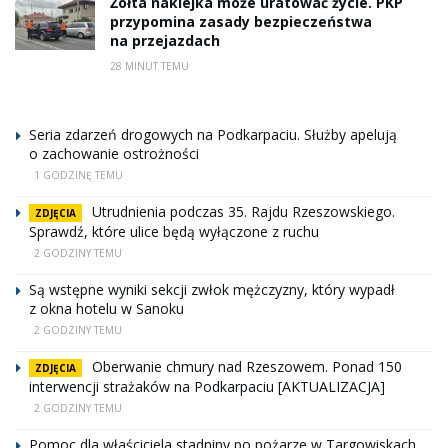
Żółta naklejka może uratować życie. PKP
przypomina zasady bezpieczeństwa
na przejazdach
28 MINUT TEMU
Seria zdarzeń drogowych na Podkarpaciu. Służby apelują
o zachowanie ostrożności
1 GODZINĘ TEMU
Utrudnienia podczas 35. Rajdu Rzeszowskiego.
ZDJĘCIA
Sprawdź, które ulice będą wyłączone z ruchu
2 GODZINY TEMU
Są wstępne wyniki sekcji zwłok mężczyzny, który wypadł
z okna hotelu w Sanoku
2 GODZINY TEMU
Oberwanie chmury nad Rzeszowem. Ponad 150
ZDJĘCIA
interwencji strażaków na Podkarpaciu [AKTUALIZACJA]
2 GODZINY TEMU
Pomoc dla właściciela stadniny po pożarze w Targowiskach