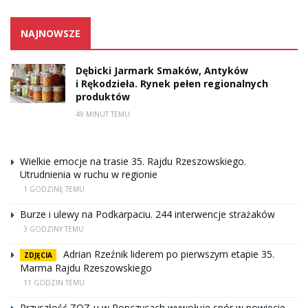
NAJNOWSZE
Dębicki Jarmark Smaków, Antyków
i Rękodzieła. Rynek pełen regionalnych
produktów
49 MINUT TEMU
Wielkie emocje na trasie 35. Rajdu Rzeszowskiego.
Utrudnienia w ruchu w regionie
1 GODZINĘ TEMU
Burze i ulewy na Podkarpaciu. 244 interwencje strażaków
3 GODZINY TEMU
Adrian Rzeźnik liderem po pierwszym etapie 35.
ZDJĘCIA
Marma Rajdu Rzeszowskiego
11 GODZIN TEMU
Przyszłość ZOZ-u w Ropczycach wywołuje spór w powiecie