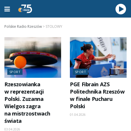
Polskie Radio Rzeszów
>
STOLOWY
SPORT
SPORT
Rzeszowianka
PGE Fibrain AZS
w reprezentacji
Politechnika Rzeszów
Polski. Zuzanna
w finale Pucharu
Wielgos zagra
Polski
na mistrzostwach
01.04.2026
świata
03.04.2026