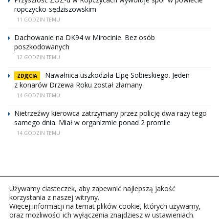
ropczycko-sędziszowskim
11 GODZIN TEMU
Dachowanie na DK94 w Mirocinie. Bez osób
poszkodowanych
12 GODZIN TEMU
Nawałnica uszkodziła Lipę Sobieskiego. Jeden
ZDJĘCIA
z konarów Drzewa Roku został złamany
14 GODZIN TEMU
Nietrzeźwy kierowca zatrzymany przez policję dwa razy tego
samego dnia. Miał w organizmie ponad 2 promile
14 GODZIN TEMU
Używamy ciasteczek, aby zapewnić najlepszą jakość
korzystania z naszej witryny.
Więcej informacji na temat plików cookie, których używamy,
oraz możliwości ich wyłączenia znajdziesz w ustawieniach.