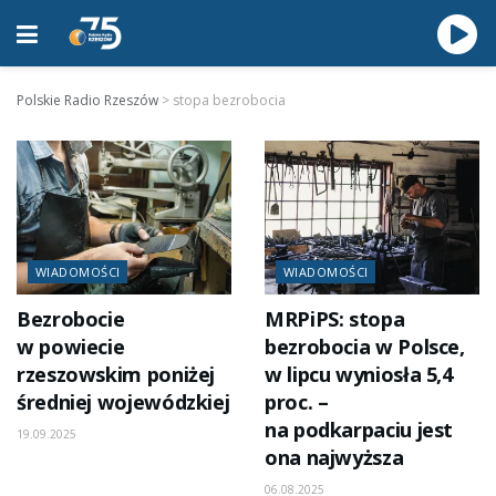
Polskie Radio Rzeszów
>
stopa bezrobocia
WIADOMOŚCI
WIADOMOŚCI
Bezrobocie
MRPiPS: stopa
w powiecie
bezrobocia w Polsce,
rzeszowskim poniżej
w lipcu wyniosła 5,4
średniej wojewódzkiej
proc. –
na podkarpaciu jest
19.09.2025
ona najwyższa
06.08.2025