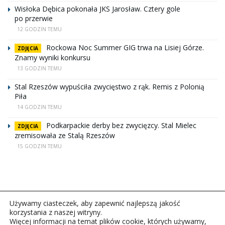
Wisłoka Dębica pokonała JKS Jarosław. Cztery gole
po przerwie
12 GODZIN TEMU
Rockowa Noc Summer GIG trwa na Lisiej Górze.
ZDJĘCIA
Znamy wyniki konkursu
13 GODZIN TEMU
Stal Rzeszów wypuściła zwycięstwo z rąk. Remis z Polonią
Piła
14 GODZIN TEMU
Podkarpackie derby bez zwycięzcy. Stal Mielec
ZDJĘCIA
zremisowała ze Stalą Rzeszów
15 GODZIN TEMU
Używamy ciasteczek, aby zapewnić najlepszą jakość
korzystania z naszej witryny.
Więcej informacji na temat plików cookie, których używamy,