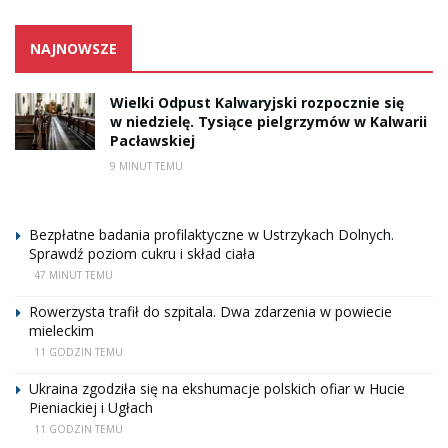
NAJNOWSZE
Wielki Odpust Kalwaryjski rozpocznie się
w niedzielę. Tysiące pielgrzymów w Kalwarii
Pacławskiej
9 MINUT TEMU
Bezpłatne badania profilaktyczne w Ustrzykach Dolnych.
Sprawdź poziom cukru i skład ciała
47 MINUT TEMU
Rowerzysta trafił do szpitala. Dwa zdarzenia w powiecie
mieleckim
11 GODZIN TEMU
Ukraina zgodziła się na ekshumacje polskich ofiar w Hucie
Pieniackiej i Ugłach
11 GODZIN TEMU