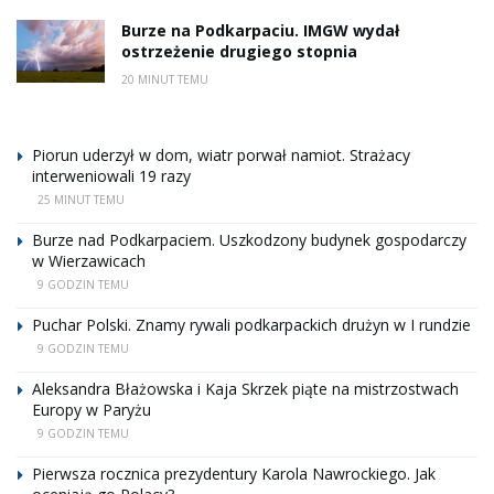
Burze na Podkarpaciu. IMGW wydał
ostrzeżenie drugiego stopnia
20 MINUT TEMU
Piorun uderzył w dom, wiatr porwał namiot. Strażacy
interweniowali 19 razy
25 MINUT TEMU
Burze nad Podkarpaciem. Uszkodzony budynek gospodarczy
w Wierzawicach
9 GODZIN TEMU
Puchar Polski. Znamy rywali podkarpackich drużyn w I rundzie
9 GODZIN TEMU
Aleksandra Błażowska i Kaja Skrzek piąte na mistrzostwach
Europy w Paryżu
9 GODZIN TEMU
Pierwsza rocznica prezydentury Karola Nawrockiego. Jak