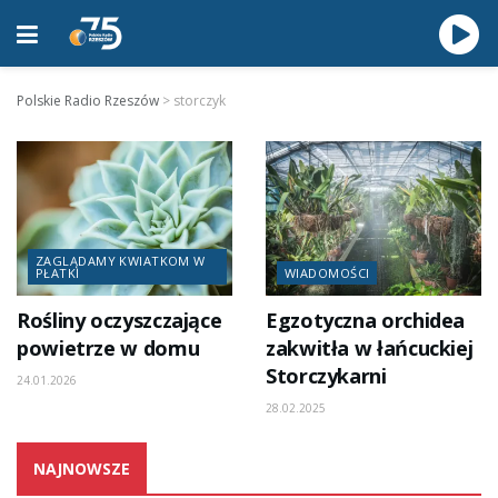
Polskie Radio Rzeszów
>
storczyk
ZAGLĄDAMY KWIATKOM W
PŁATKI
WIADOMOŚCI
Rośliny oczyszczające
Egzotyczna orchidea
powietrze w domu
zakwitła w łańcuckiej
Storczykarni
24.01.2026
28.02.2025
NAJNOWSZE