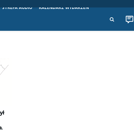
STREFA AUDIO
KALENDARZ WYDARZEŃ
ył
a.