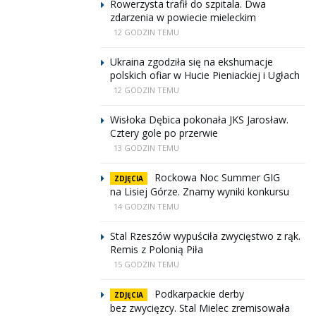
Rowerzysta trafił do szpitala. Dwa
zdarzenia w powiecie mieleckim
12 GODZIN TEMU
Ukraina zgodziła się na ekshumacje
polskich ofiar w Hucie Pieniackiej i Ugłach
12 GODZIN TEMU
Wisłoka Dębica pokonała JKS Jarosław.
Cztery gole po przerwie
13 GODZIN TEMU
Rockowa Noc Summer GIG
ZDJĘCIA
na Lisiej Górze. Znamy wyniki konkursu
14 GODZIN TEMU
Stal Rzeszów wypuściła zwycięstwo z rąk.
Remis z Polonią Piła
15 GODZIN TEMU
Podkarpackie derby
ZDJĘCIA
bez zwycięzcy. Stal Mielec zremisowała