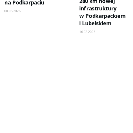
280 km nowej
na Podkarpaciu
infrastruktury
08.05.2026
w Podkarpackiem
i Lubelskiem
16.02.2026