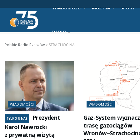
WIADOMOŚCI
MUZYKA
SPORT
RADIO
Polskie Radio Rzeszów
>
STRACHOCINA
WIADOMOŚCI
WIADOMOŚCI
Prezydent
Gaz-System wyznacz
TYLKO U NAS
trasę gazociągów
Karol Nawrocki
Wronów–Strachocin
z prywatną wizytą