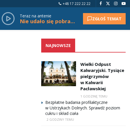
+48 17 222 22 22
Teraz na antenie
ZGŁOŚ TEMAT
Nie udało się pobrać tytułu.
NAJNOWSZE
Wielki Odpust
Kalwaryjski. Tysiące
pielgrzymów
w Kalwarii
Pacławskiej
1 GODZINĘ TEMU
Bezpłatne badania profilaktyczne
w Ustrzykach Dolnych. Sprawdź poziom
cukru i skład ciała
2 GODZINY TEMU