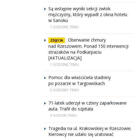
Są wstępne wyniki sekcji zwłok
mężczyzny, który wypadł z okna hotelu
w Sanoku
1 GODZINĘ TEMU
Oberwanie chmury
ZDJĘCIA
nad Rzeszowem. Ponad 150 interwencji
strażaków na Podkarpaciu
[AKTUALIZACJA]
1 GODZINĘ TEMU
Pomoc dla właściciela stadniny
po pożarze w Targowiskach
2 GODZINY TEMU
71-latek uderzył w cztery zaparkowane
auta. Trafił do szpitala
5 GODZIN TEMU
Tragedia na ul. Krakowskiej w Rzeszowie.
Kierowcy nie udało się uratować