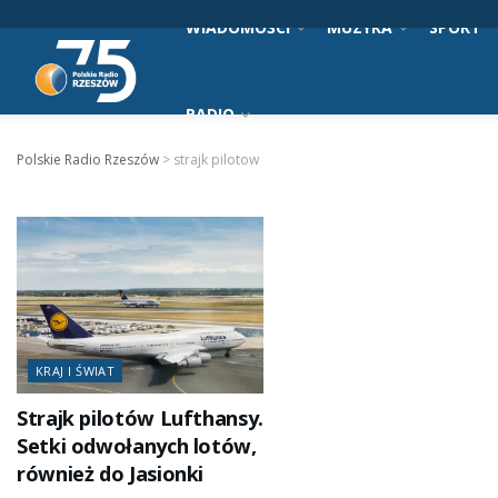
WIADOMOŚCI
MUZYKA
SPORT
RADIO
Polskie Radio Rzeszów
>
strajk pilotow
KRAJ I ŚWIAT
Strajk pilotów Lufthansy.
Setki odwołanych lotów,
również do Jasionki