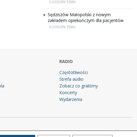
5 GODZIN TEMU
Sędziszów Małopolski z nowym
zakładem opiekuńczym dla pacjentów
6 GODZIN TEMU
RADIO
Częstotliwości
Strefa audio
la
Zobacz co graliśmy
g
Koncerty
Wydarzenia