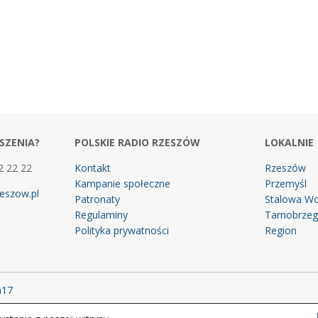
SZENIA?
POLSKIE RADIO RZESZÓW
LOKALNIE
2 22 22
Kontakt
Rzeszów
Kampanie społeczne
Przemyśl
eszow.pl
Patronaty
Stalowa Wo
Regulaminy
Tarnobrze
Polityka prywatności
Region
m17