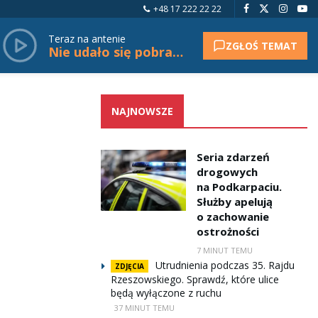
+48 17 222 22 22
Teraz na antenie
ZGŁOŚ TEMAT
Nie udało się pobrać tytułu.
NAJNOWSZE
Seria zdarzeń
drogowych
na Podkarpaciu.
Służby apelują
o zachowanie
ostrożności
7 MINUT TEMU
Utrudnienia podczas 35. Rajdu
ZDJĘCIA
Rzeszowskiego. Sprawdź, które ulice
będą wyłączone z ruchu
37 MINUT TEMU