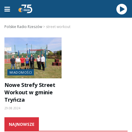
Polskie Radio Rzeszów
>
street workout
WIADOMOŚCI
Nowe Strefy Street
Workout w gminie
Tryńcza
29.08.2024
NAJNOWSZE