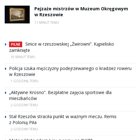
Pejzaże mistrzów w Muzeum Okręgowym
w Rzeszowie
11 MINUT TEMU
Sinice w rzeszowskiej „Żwirowni”. Kąpielisko
PILNE
zamknięte
16 MINUT TEMU
Policja szuka mężczyzny podejrzewanego o kradzież roweru
w Rzeszowie
1 GODZINĘ TEMU
„Aktywne Krosno”. Bezpłatne zajęcia sportowe dla
mieszkańców
2 GODZINY TEMU
Stal Rzeszów straciła punkt w ważnym meczu. Remis
z Polonią Piła
2 GODZINY TEMU