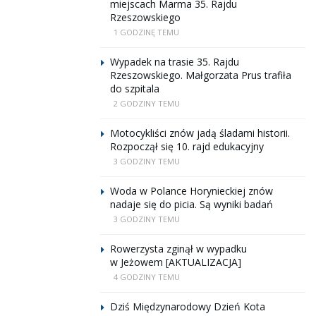
miejscach Marma 35. Rajdu
Rzeszowskiego
1 GODZINĘ TEMU
Wypadek na trasie 35. Rajdu
Rzeszowskiego. Małgorzata Prus trafiła
do szpitala
2 GODZINY TEMU
Motocykliści znów jadą śladami historii.
Rozpoczął się 10. rajd edukacyjny
3 GODZINY TEMU
Woda w Polance Horynieckiej znów
nadaje się do picia. Są wyniki badań
3 GODZINY TEMU
Rowerzysta zginął w wypadku
w Jeżowem [AKTUALIZACJA]
4 GODZINY TEMU
Dziś Międzynarodowy Dzień Kota