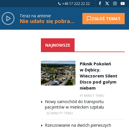
+48 17 222 22 22
Teraz na antenie
ZGŁOŚ TEMAT
Nie udało się pobrać tytułu.
NAJNOWSZE
Piknik Pokoleń
w Dębicy.
Wieczorem Silent
Disco pod gołym
niebem
41 MINUT TEMU
Nowy samochód do transportu
pacjentów w mieleckim szpitalu
52 MINUTY TEMU
Rzeszowianie na dwóch pierwszych