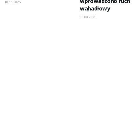
wprowadzono ruch
18.11.2025
wahadłowy
03.08.2025