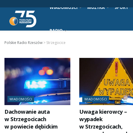
WIADOMOŚCI
MUZYKA
SPORT
RADIO
Polskie Radio Rzeszów
>
Strzegocice
WIADOMOŚCI
WIADOMOŚCI
Dachowanie auta
Uwaga kierowcy –
w Strzegocicach
wypadek
w powiecie dębickim
w Strzegocicach,