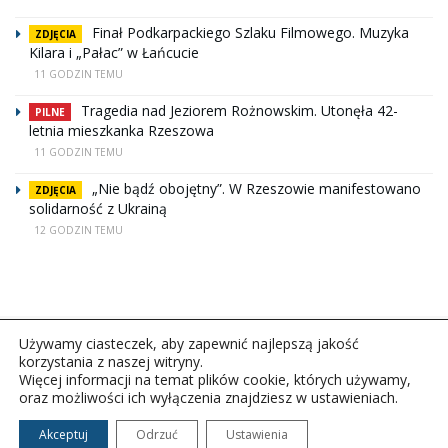
Finał Podkarpackiego Szlaku Filmowego. Muzyka
ZDJĘCIA
Kilara i „Pałac” w Łańcucie
11 GODZIN TEMU
Tragedia nad Jeziorem Rożnowskim. Utonęła 42-
PILNE
letnia mieszkanka Rzeszowa
11 GODZIN TEMU
„Nie bądź obojętny”. W Rzeszowie manifestowano
ZDJĘCIA
solidarność z Ukrainą
12 GODZIN TEMU
Używamy ciasteczek, aby zapewnić najlepszą jakość
korzystania z naszej witryny.
Więcej informacji na temat plików cookie, których używamy,
oraz możliwości ich wyłączenia znajdziesz w ustawieniach.
Copyright © 2026Polskie Radio Rzeszów S.A. w likwidacj.
Wszelkie prawa zastrzeżone.
Akceptuj
Odrzuć
Ustawienia