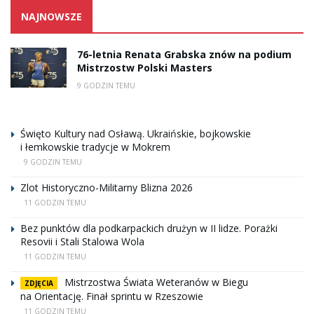
NAJNOWSZE
76-letnia Renata Grabska znów na podium
Mistrzostw Polski Masters
9 GODZIN TEMU
Święto Kultury nad Osławą. Ukraińskie, bojkowskie
i łemkowskie tradycje w Mokrem
9 GODZIN TEMU
Zlot Historyczno-Militarny Blizna 2026
11 GODZIN TEMU
Bez punktów dla podkarpackich drużyn w II lidze. Porażki
Resovii i Stali Stalowa Wola
11 GODZIN TEMU
Mistrzostwa Świata Weteranów w Biegu
ZDJĘCIA
na Orientację. Finał sprintu w Rzeszowie
11 GODZIN TEMU