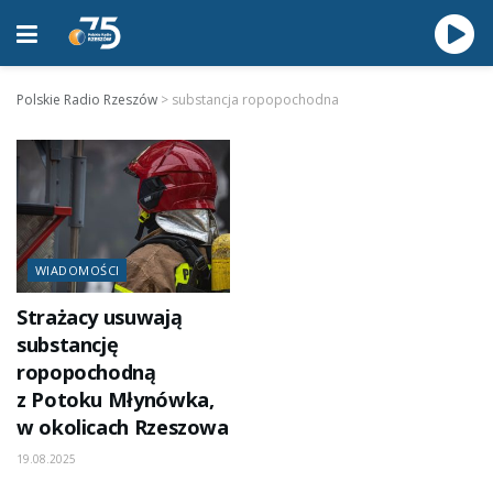
Polskie Radio Rzeszów
>
substancja ropopochodna
WIADOMOŚCI
Strażacy usuwają
substancję
ropopochodną
z Potoku Młynówka,
w okolicach Rzeszowa
19.08.2025