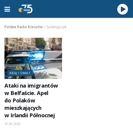
Polskie Radio Rzeszów
>
Sudanyjczyk
KRAJ I ŚWIAT
Ataki na imigrantów
w Belfaście. Apel
do Polaków
mieszkających
w Irlandii Północnej
10.06.2026