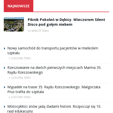
NAJNOWSZE
Piknik Pokoleń w Dębicy. Wieczorem Silent
Disco pod gołym niebem
52 MINUTY TEMU
Nowy samochód do transportu pacjentów w mieleckim
szpitalu
1 GODZINĘ TEMU
Rzeszowianie na dwóch pierwszych miejscach Marma 35.
Rajdu Rzeszowskiego
1 GODZINĘ TEMU
Wypadek na trasie 35. Rajdu Rzeszowskiego. Małgorzata
Prus trafiła do szpitala
2 GODZINY TEMU
Motocykliści znów jadą śladami historii. Rozpoczął się 10.
rajd edukacyjny