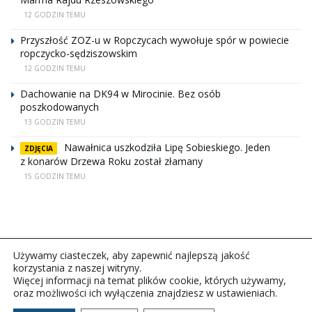
12 GODZIN TEMU
Przyszłość ZOZ-u w Ropczycach wywołuje spór w powiecie
ropczycko-sędziszowskim
12 GODZIN TEMU
Dachowanie na DK94 w Mirocinie. Bez osób
poszkodowanych
13 GODZIN TEMU
Nawałnica uszkodziła Lipę Sobieskiego. Jeden
ZDJĘCIA
z konarów Drzewa Roku został złamany
15 GODZIN TEMU
Używamy ciasteczek, aby zapewnić najlepszą jakość
korzystania z naszej witryny.
Więcej informacji na temat plików cookie, których używamy,
oraz możliwości ich wyłączenia znajdziesz w ustawieniach.
Copyright © 2026Polskie Radio Rzeszów S.A. w likwidacj.