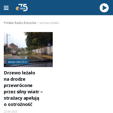
Polskie Radio Rzeszów
>
surmaczówka
WIADOMOŚCI
Drzewo leżało
na drodze
przewrócone
przez silny wiatr –
strażacy apelują
o ostrożność
22.06.2025