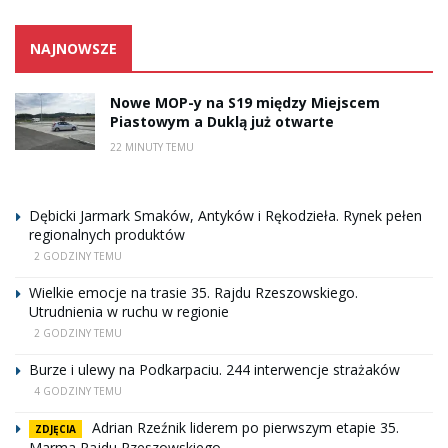
NAJNOWSZE
Nowe MOP-y na S19 między Miejscem
Piastowym a Duklą już otwarte
22 MINUTY TEMU
Dębicki Jarmark Smaków, Antyków i Rękodzieła. Rynek pełen
regionalnych produktów
2 GODZINY TEMU
Wielkie emocje na trasie 35. Rajdu Rzeszowskiego.
Utrudnienia w ruchu w regionie
2 GODZINY TEMU
Burze i ulewy na Podkarpaciu. 244 interwencje strażaków
4 GODZINY TEMU
Adrian Rzeźnik liderem po pierwszym etapie 35.
ZDJĘCIA
Marma Rajdu Rzeszowskiego