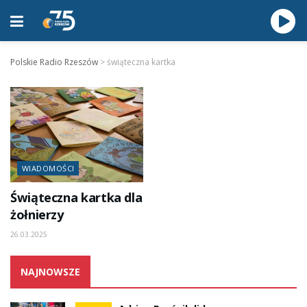
Polskie Radio Rzeszów
>
świąteczna kartka
WIADOMOŚCI
Świąteczna kartka dla
żołnierzy
26.03.2025
NAJNOWSZE