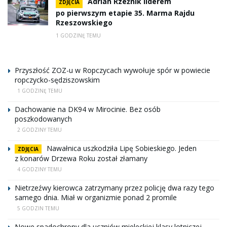
Adrian Rzeźnik liderem
ZDJĘCIA
po pierwszym etapie 35. Marma Rajdu
Rzeszowskiego
1 GODZINĘ TEMU
Przyszłość ZOZ-u w Ropczycach wywołuje spór w powiecie
ropczycko-sędziszowskim
1 GODZINĘ TEMU
Dachowanie na DK94 w Mirocinie. Bez osób
poszkodowanych
2 GODZINY TEMU
Nawałnica uszkodziła Lipę Sobieskiego. Jeden
ZDJĘCIA
z konarów Drzewa Roku został złamany
4 GODZINY TEMU
Nietrzeźwy kierowca zatrzymany przez policję dwa razy tego
samego dnia. Miał w organizmie ponad 2 promile
5 GODZIN TEMU
Nowe spadochrony dla uczniów mieleckiej klasy lotniczej