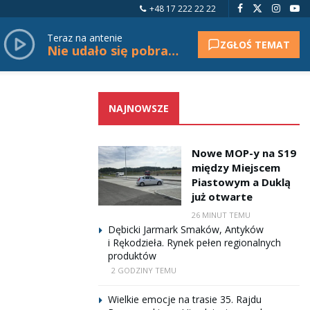
+48 17 222 22 22
Teraz na antenie
ZGŁOŚ TEMAT
Nie udało się pobrać tytułu.
NAJNOWSZE
Nowe MOP-y na S19
między Miejscem
Piastowym a Duklą
już otwarte
26 MINUT TEMU
Dębicki Jarmark Smaków, Antyków
i Rękodzieła. Rynek pełen regionalnych
produktów
2 GODZINY TEMU
Wielkie emocje na trasie 35. Rajdu