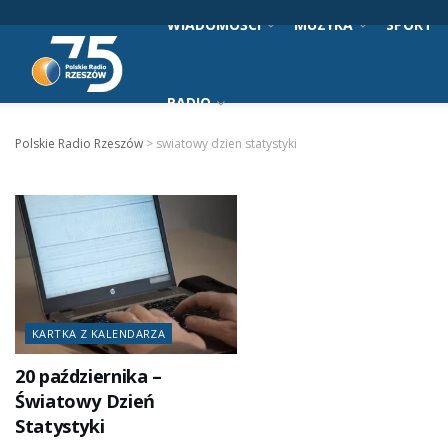
WIADOMOŚCI
MUZYKA
SPORT
RADIO
Polskie Radio Rzeszów
>
swiatowy dzien statystyki
KARTKA Z KALENDARZA
20 października –
Światowy Dzień
Statystyki