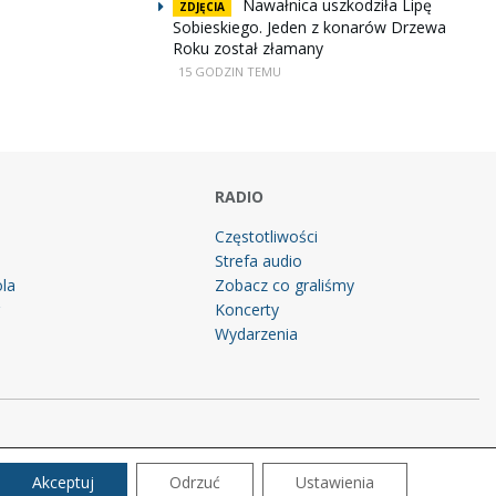
Nawałnica uszkodziła Lipę
ZDJĘCIA
Sobieskiego. Jeden z konarów Drzewa
Roku został złamany
15 GODZIN TEMU
RADIO
Częstotliwości
Strefa audio
la
Zobacz co graliśmy
g
Koncerty
Wydarzenia
Akceptuj
Odrzuć
Ustawienia