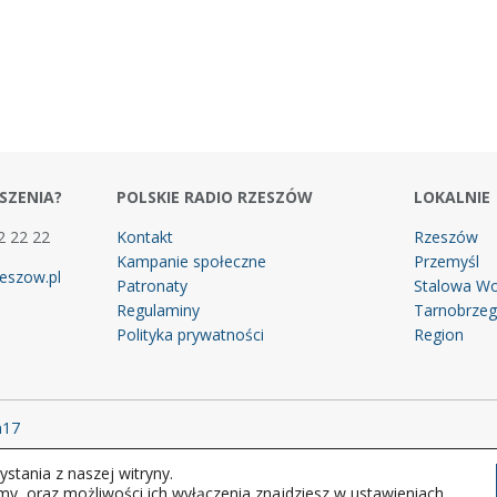
SZENIA?
POLSKIE RADIO RZESZÓW
LOKALNIE
2 22 22
Kontakt
Rzeszów
Kampanie społeczne
Przemyśl
eszow.pl
Patronaty
Stalowa Wo
Regulaminy
Tarnobrze
Polityka prywatności
Region
m17
stania z naszej witryny.
 prawa zastrzeżone.
my, oraz możliwości ich wyłączenia znajdziesz w ustawieniach.