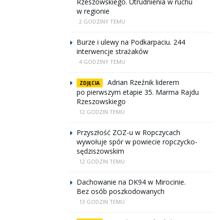
Rzeszowskiego. Utrudnienia w ruchu
w regionie
2 GODZINY TEMU
Burze i ulewy na Podkarpaciu. 244
interwencje strażaków
4 GODZINY TEMU
Adrian Rzeźnik liderem
ZDJĘCIA
po pierwszym etapie 35. Marma Rajdu
Rzeszowskiego
12 GODZIN TEMU
Przyszłość ZOZ-u w Ropczycach
wywołuje spór w powiecie ropczycko-
sędziszowskim
12 GODZIN TEMU
Dachowanie na DK94 w Mirocinie.
Bez osób poszkodowanych
13 GODZIN TEMU