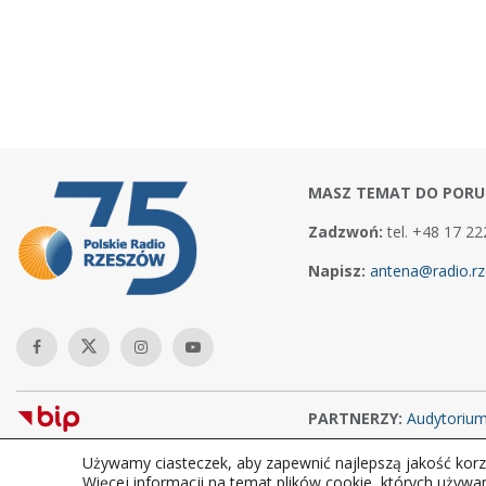
MASZ TEMAT DO PORU
Zadzwoń:
tel. +48 17 22
Napisz:
antena@radio.rz
PARTNERZY:
Audytoriu
Używamy ciasteczek, aby zapewnić najlepszą jakość korzy
Copyright © 2026Polskie Radio Rzeszów S.A. w likwidacj. Wszelkie
Więcej informacji na temat plików cookie, których używa