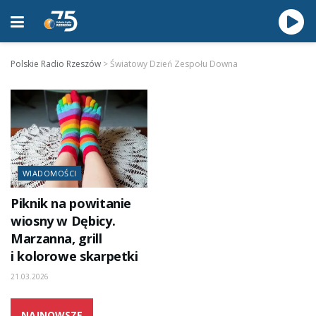
Polskie Radio Rzeszów
>
Światowy Dzień Zespołu Downa
WIADOMOŚCI
Piknik na powitanie
wiosny w Dębicy.
Marzanna, grill
i kolorowe skarpetki
21.03.2026
NAJNOWSZE