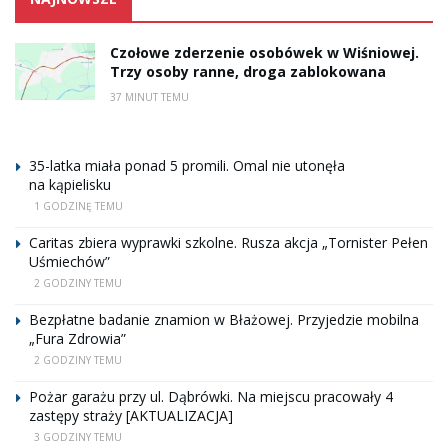
Czołowe zderzenie osobówek w Wiśniowej.
Trzy osoby ranne, droga zablokowana
37 MINUT TEMU
35-latka miała ponad 5 promili. Omal nie utonęła
na kąpielisku
1 GODZINĘ TEMU
Caritas zbiera wyprawki szkolne. Rusza akcja „Tornister Pełen
Uśmiechów”
2 GODZINY TEMU
Bezpłatne badanie znamion w Błażowej. Przyjedzie mobilna
„Fura Zdrowia”
2 GODZINY TEMU
Pożar garażu przy ul. Dąbrówki. Na miejscu pracowały 4
zastępy straży [AKTUALIZACJA]
3 GODZINY TEMU