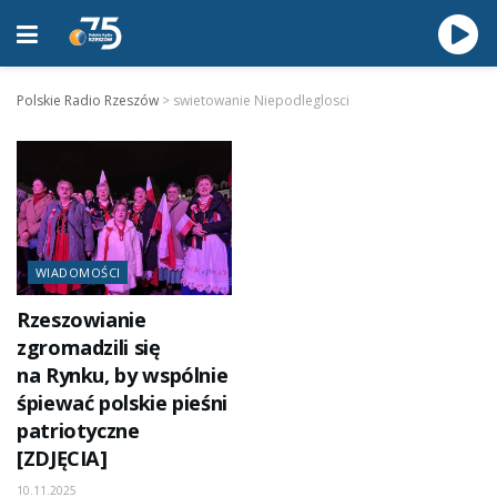
Polskie Radio Rzeszów
>
swietowanie Niepodleglosci
WIADOMOŚCI
Rzeszowianie
zgromadzili się
na Rynku, by wspólnie
śpiewać polskie pieśni
patriotyczne
[ZDJĘCIA]
10.11.2025