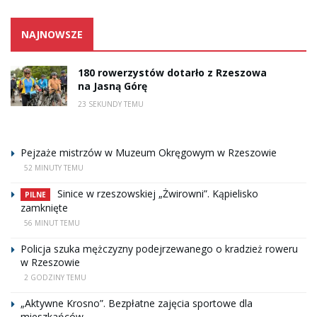
NAJNOWSZE
180 rowerzystów dotarło z Rzeszowa
na Jasną Górę
23 SEKUNDY TEMU
Pejzaże mistrzów w Muzeum Okręgowym w Rzeszowie
52 MINUTY TEMU
Sinice w rzeszowskiej „Żwirowni”. Kąpielisko
PILNE
zamknięte
56 MINUT TEMU
Policja szuka mężczyzny podejrzewanego o kradzież roweru
w Rzeszowie
2 GODZINY TEMU
„Aktywne Krosno”. Bezpłatne zajęcia sportowe dla
mieszkańców