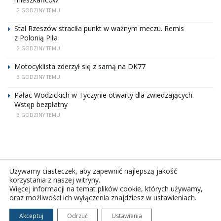
2 GODZINY TEMU
Stal Rzeszów straciła punkt w ważnym meczu. Remis
z Polonią Piła
2 GODZINY TEMU
Motocyklista zderzył się z sarną na DK77
3 GODZINY TEMU
Pałac Wodzickich w Tyczynie otwarty dla zwiedzających.
Wstęp bezpłatny
3 GODZINY TEMU
Używamy ciasteczek, aby zapewnić najlepszą jakość
korzystania z naszej witryny.
Więcej informacji na temat plików cookie, których używamy,
oraz możliwości ich wyłączenia znajdziesz w ustawieniach.
Copyright © 2026Polskie Radio Rzeszów S.A. w likwidacj.
Wszelkie prawa zastrzeżone.
Akceptuj
Odrzuć
Ustawienia