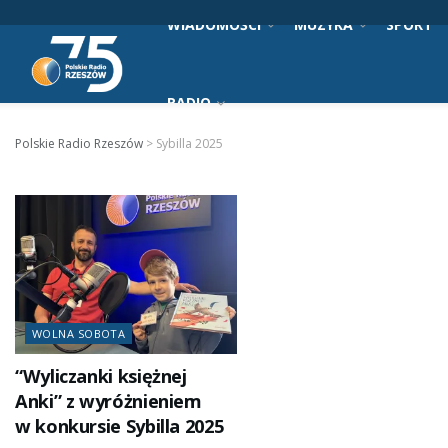
WIADOMOŚCI
MUZYKA
SPORT
RADIO
Polskie Radio Rzeszów
>
Sybilla 2025
WOLNA SOBOTA
“Wyliczanki księżnej
Anki” z wyróżnieniem
w konkursie Sybilla 2025