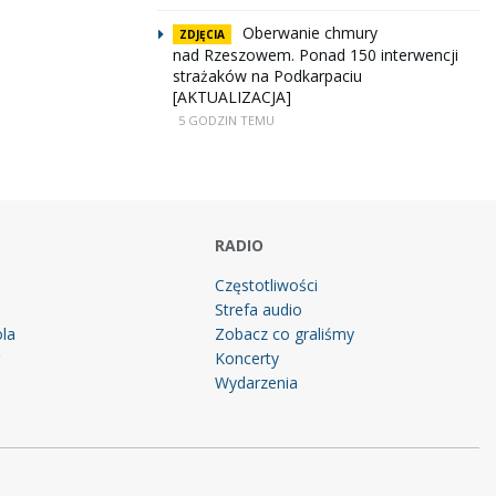
Oberwanie chmury
ZDJĘCIA
nad Rzeszowem. Ponad 150 interwencji
strażaków na Podkarpaciu
[AKTUALIZACJA]
5 GODZIN TEMU
RADIO
Częstotliwości
Strefa audio
la
Zobacz co graliśmy
g
Koncerty
Wydarzenia