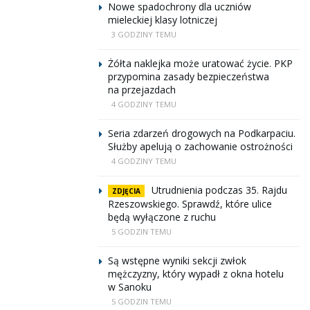
Nowe spadochrony dla uczniów
mieleckiej klasy lotniczej
3 GODZINY TEMU
Żółta naklejka może uratować życie. PKP
przypomina zasady bezpieczeństwa
na przejazdach
4 GODZINY TEMU
Seria zdarzeń drogowych na Podkarpaciu.
Służby apelują o zachowanie ostrożności
4 GODZINY TEMU
Utrudnienia podczas 35. Rajdu
ZDJĘCIA
Rzeszowskiego. Sprawdź, które ulice
będą wyłączone z ruchu
5 GODZIN TEMU
Są wstępne wyniki sekcji zwłok
mężczyzny, który wypadł z okna hotelu
w Sanoku
5 GODZIN TEMU