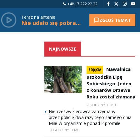
+48 17 222 22 22
Teraz na antenie
ZGŁOŚ TEMAT
Nie udało się pobrać tytułu.
NAJNOWSZE
Nawałnica
ZDJĘCIA
uszkodziła Lipę
Sobieskiego. Jeden
z konarów Drzewa
Roku został złamany
2 GODZINY TEMU
Nietrzeźwy kierowca zatrzymany
przez policję dwa razy tego samego dnia.
Miał w organizmie ponad 2 promile
3 GODZINY TEMU