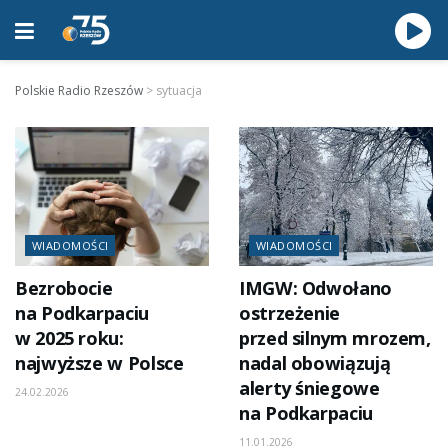
Polskie Radio Rzeszów
>
sytuacja
WIADOMOŚCI
WIADOMOŚCI
Bezrobocie
IMGW: Odwołano
na Podkarpaciu
ostrzeżenie
w 2025 roku:
przed silnym mrozem,
najwyższe w Polsce
nadal obowiązują
alerty śniegowe
24.02.2026
na Podkarpaciu
11.01.2026