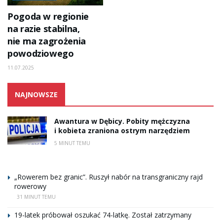
Pogoda w regionie
na razie stabilna,
nie ma zagrożenia
powodziowego
11.07.2025
NAJNOWSZE
Awantura w Dębicy. Pobity mężczyzna
i kobieta zraniona ostrym narzędziem
5 MINUT TEMU
„Rowerem bez granic”. Ruszył nabór na transgraniczny rajd
rowerowy
31 MINUT TEMU
19-latek próbował oszukać 74-latkę. Został zatrzymany