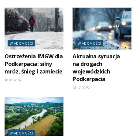
WIADOMOŚCI
WIADOMOŚCI
Ostrzeżenia IMGW dla
Aktualna sytuacja
Podkarpacia: silny
na drogach
mróz, śnieg i zamiecie
wojewódzkich
Podkarpacia
10.01.2026
28.12.2025
WIADOMOŚCI