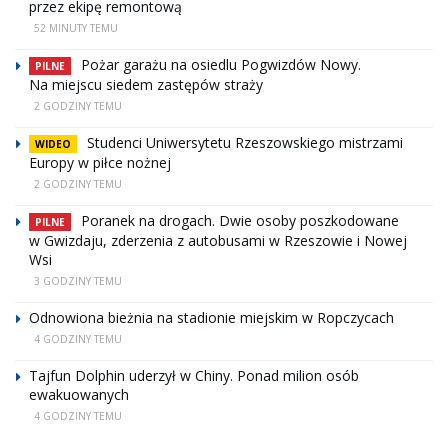
przez ekipę remontową
52 MINUTY TEMU
Pożar garażu na osiedlu Pogwizdów Nowy.
PILNE
Na miejscu siedem zastępów straży
2 GODZINY TEMU
Studenci Uniwersytetu Rzeszowskiego mistrzami
WIDEO
Europy w piłce nożnej
2 GODZINY TEMU
Poranek na drogach. Dwie osoby poszkodowane
PILNE
w Gwizdaju, zderzenia z autobusami w Rzeszowie i Nowej
Wsi
3 GODZINY TEMU
Odnowiona bieżnia na stadionie miejskim w Ropczycach
4 GODZINY TEMU
Tajfun Dolphin uderzył w Chiny. Ponad milion osób
ewakuowanych
4 GODZINY TEMU