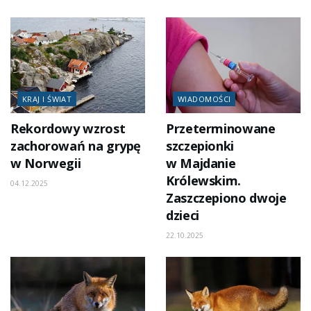
KRAJ I ŚWIAT
WIADOMOŚCI
Rekordowy wzrost
Przeterminowane
zachorowań na grypę
szczepionki
w Norwegii
w Majdanie
Królewskim.
04.12.2025
Zaszczepiono dwoje
dzieci
22.10.2025