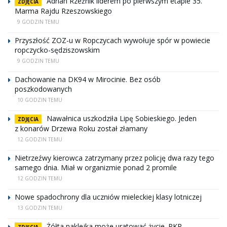
Adrian Rzeźnik liderem po pierwszym etapie 35.
ZDJĘCIA
Marma Rajdu Rzeszowskiego
9 GODZIN TEMU
Przyszłość ZOZ-u w Ropczycach wywołuje spór w powiecie
ropczycko-sędziszowskim
9 GODZIN TEMU
Dachowanie na DK94 w Mirocinie. Bez osób
poszkodowanych
10 GODZIN TEMU
Nawałnica uszkodziła Lipę Sobieskiego. Jeden
ZDJĘCIA
z konarów Drzewa Roku został złamany
12 GODZIN TEMU
Nietrzeźwy kierowca zatrzymany przez policję dwa razy tego
samego dnia. Miał w organizmie ponad 2 promile
12 GODZIN TEMU
Nowe spadochrony dla uczniów mieleckiej klasy lotniczej
13 GODZIN TEMU
Żółta naklejka może uratować życie. PKP