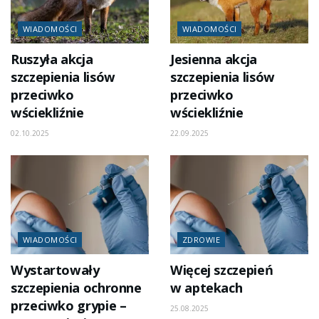
WIADOMOŚCI
WIADOMOŚCI
Ruszyła akcja
Jesienna akcja
szczepienia lisów
szczepienia lisów
przeciwko
przeciwko
wściekliźnie
wściekliźnie
02.10.2025
22.09.2025
WIADOMOŚCI
ZDROWIE
Wystartowały
Więcej szczepień
szczepienia ochronne
w aptekach
przeciwko grypie –
25.08.2025