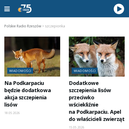
Polskie Radio Rzeszów
>
szczepionka
WIADOMOŚCI
WIADOMOŚCI
Na Podkarpaciu
Dodatkowe
będzie dodatkowa
szczepienia lisów
akcja szczepienia
przeciwko
lisów
wściekliźnie
na Podkarpaciu. Apel
18.05.2026
do właścicieli zwierząt
15.05.2026