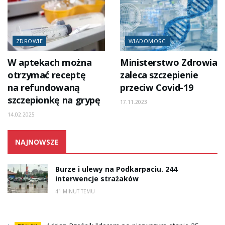
ZDROWIE
WIADOMOŚCI
W aptekach można
Ministerstwo Zdrowia
otrzymać receptę
zaleca szczepienie
na refundowaną
przeciw Covid-19
szczepionkę na grypę
17.11.2023
14.02.2025
NAJNOWSZE
Burze i ulewy na Podkarpaciu. 244
interwencje strażaków
41 MINUT TEMU