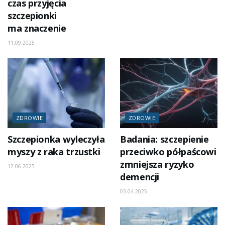
czas przyjęcia
szczepionki
ma znaczenie
11.09.2025
ZDROWIE
ZDROWIE
Szczepionka wyleczyła
Badania: szczepienie
myszy z raka trzustki
przeciwko półpaścowi
zmniejsza ryzyko
12.06.2025
demencji
03.04.2025