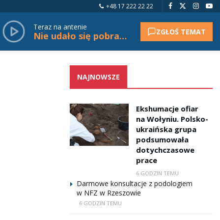
+48 17 222 22 22
Teraz na antenie
ZGŁOŚ TEMAT
Nie udało się pobrać tytułu.
NAJNOWSZE
Ekshumacje ofiar
na Wołyniu. Polsko-
ukraińska grupa
podsumowała
dotychczasowe
prace
6 GODZIN TEMU
Darmowe konsultacje z podologiem
w NFZ w Rzeszowie
6 GODZIN TEMU