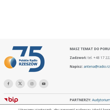
MASZ TEMAT DO PORU
Zadzwoń:
tel. +48 17 22
Napisz:
antena@radio.rz
PARTNERZY:
Audytoriu
Używamy ciasteczek, aby zapewnić najlepszą jakość korzy