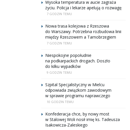
Wysoka temperatura w aucie zagraża
życiu. Policja i lekarze apelują o rozwagę
7 GODZIN TEMU
Nowa trasa kolejowa z Rzeszowa
do Warszawy. Potrzebna rozbudowa linii
między Rzeszowem a Tarnobrzegiem
7 GODZIN TEMU
Niespokojne popołudnie
na podkarpackich drogach. Doszło
do kilku wypadków
9 GODZIN TEMU
Szpital Specjalistyczny w Mielcu
odpowiada związkom zawodowym
w sprawie programu naprawczego
10 GODZIN TEMU
Konfederacja chce, by nowy most
w Stalowej Woli nosił imię ks. Tadeusza
Isakowicza-Zaleskiego