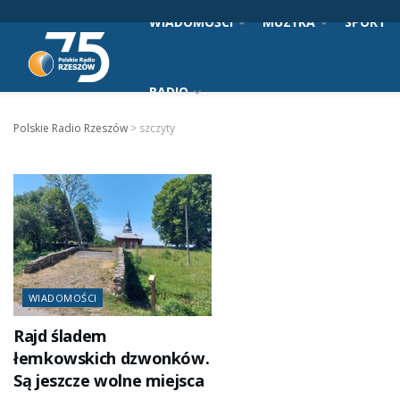
WIADOMOŚCI
MUZYKA
SPORT
RADIO
Polskie Radio Rzeszów
>
szczyty
WIADOMOŚCI
Rajd śladem
łemkowskich dzwonków.
Są jeszcze wolne miejsca