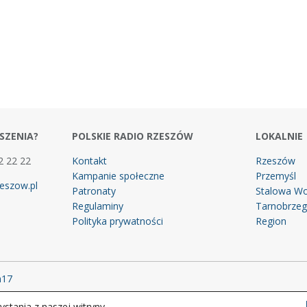
SZENIA?
POLSKIE RADIO RZESZÓW
LOKALNIE
2 22 22
Kontakt
Rzeszów
Kampanie społeczne
Przemyśl
eszow.pl
Patronaty
Stalowa Wo
Regulaminy
Tarnobrze
Polityka prywatności
Region
m17
stania z naszej witryny.