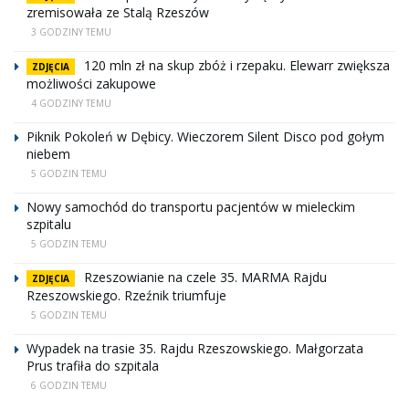
zremisowała ze Stalą Rzeszów
3 GODZINY TEMU
120 mln zł na skup zbóż i rzepaku. Elewarr zwiększa
ZDJĘCIA
możliwości zakupowe
4 GODZINY TEMU
Piknik Pokoleń w Dębicy. Wieczorem Silent Disco pod gołym
niebem
5 GODZIN TEMU
Nowy samochód do transportu pacjentów w mieleckim
szpitalu
5 GODZIN TEMU
Rzeszowianie na czele 35. MARMA Rajdu
ZDJĘCIA
Rzeszowskiego. Rzeźnik triumfuje
5 GODZIN TEMU
Wypadek na trasie 35. Rajdu Rzeszowskiego. Małgorzata
Prus trafiła do szpitala
6 GODZIN TEMU