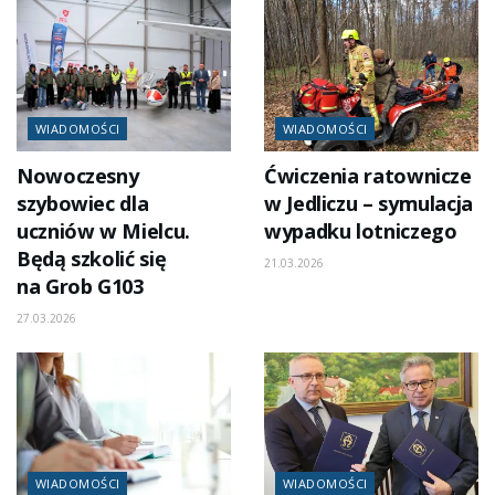
WIADOMOŚCI
WIADOMOŚCI
Nowoczesny
Ćwiczenia ratownicze
szybowiec dla
w Jedliczu – symulacja
uczniów w Mielcu.
wypadku lotniczego
Będą szkolić się
21.03.2026
na Grob G103
27.03.2026
WIADOMOŚCI
WIADOMOŚCI