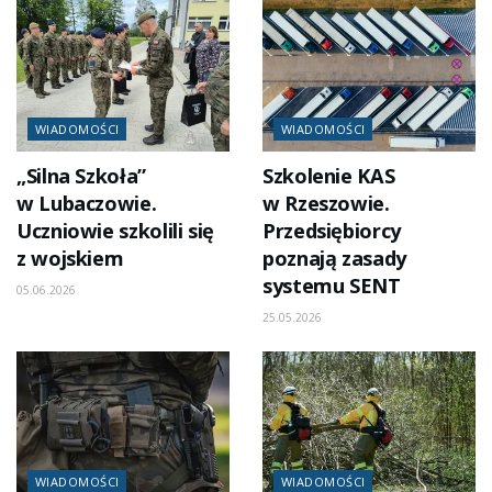
WIADOMOŚCI
WIADOMOŚCI
„Silna Szkoła”
Szkolenie KAS
w Lubaczowie.
w Rzeszowie.
Uczniowie szkolili się
Przedsiębiorcy
z wojskiem
poznają zasady
systemu SENT
05.06.2026
25.05.2026
WIADOMOŚCI
WIADOMOŚCI