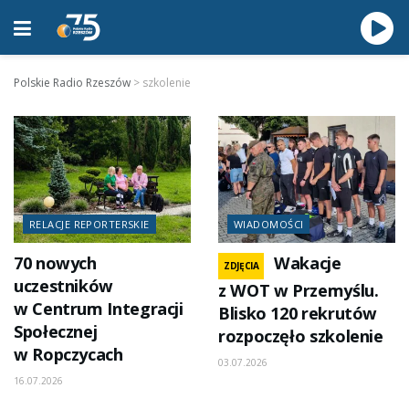
Polskie Radio Rzeszów
>
szkolenie
RELACJE REPORTERSKIE
WIADOMOŚCI
70 nowych
Wakacje
ZDJĘCIA
uczestników
z WOT w Przemyślu.
w Centrum Integracji
Blisko 120 rekrutów
Społecznej
rozpoczęło szkolenie
w Ropczycach
03.07.2026
16.07.2026