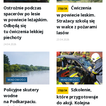
Ostrożnie podczas
Ćwiczenia
ZDJĘCIA
spacerów po lesie
w powiecie leskim.
w powiecie leżajskim.
Strażacy szkolą się
Odbędą się
w walce z pożarami
tu ćwiczenia lekkiej
lasów
piechoty
23.04.2026
24.04.2026
WIADOMOŚCI
WIADOMOŚCI
Policyjne skutery
Szkolenie,
ZDJĘCIA
wodne
które przygotowuje
na Podkarpaciu.
do akcji. Kolejna