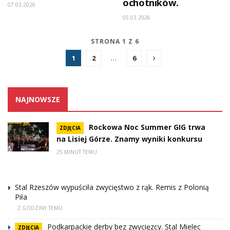
ochotników.
07.03.2026
05.03.2026
STRONA 1 Z 6
1
2
…
6
NAJNOWSZE
Rockowa Noc Summer GIG trwa
ZDJĘCIA
na Lisiej Górze. Znamy wyniki konkursu
25 MINUT TEMU
Stal Rzeszów wypuściła zwycięstwo z rąk. Remis z Polonią
Piła
2 GODZINY TEMU
Podkarpackie derby bez zwycięzcy. Stal Mielec
ZDJĘCIA