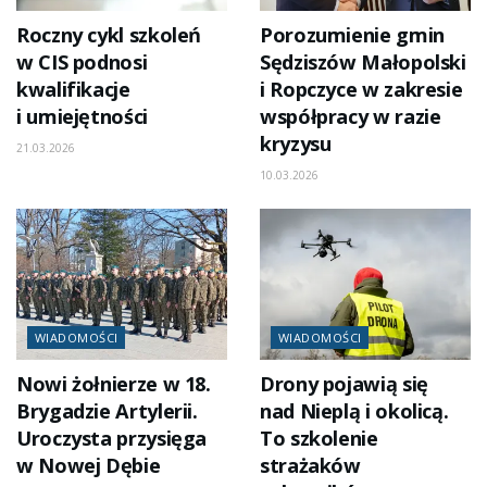
Roczny cykl szkoleń
Porozumienie gmin
w CIS podnosi
Sędziszów Małopolski
kwalifikacje
i Ropczyce w zakresie
i umiejętności
współpracy w razie
kryzysu
21.03.2026
10.03.2026
WIADOMOŚCI
WIADOMOŚCI
Nowi żołnierze w 18.
Drony pojawią się
Brygadzie Artylerii.
nad Nieplą i okolicą.
Uroczysta przysięga
To szkolenie
w Nowej Dębie
strażaków