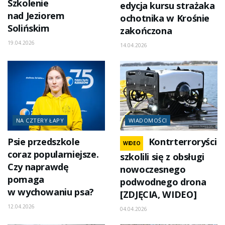
Szkolenie
edycja kursu strażaka
nad Jeziorem
ochotnika w Krośnie
Solińskim
zakończona
19.04.2026
14.04.2026
NA CZTERY ŁAPY
WIADOMOŚCI
Psie przedszkole
Kontrterroryści
WIDEO
coraz popularniejsze.
szkolili się z obsługi
Czy naprawdę
nowoczesnego
pomaga
podwodnego drona
w wychowaniu psa?
[ZDJĘCIA, WIDEO]
12.04.2026
04.04.2026