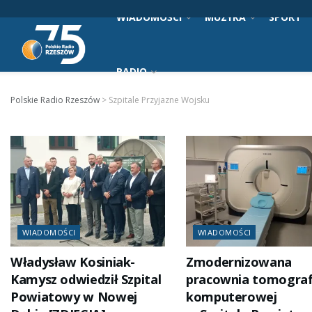
WIADOMOŚCI
MUZYKA
SPORT
RADIO
Polskie Radio Rzeszów
>
Szpitale Przyjazne Wojsku
WIADOMOŚCI
WIADOMOŚCI
Władysław Kosiniak-
Zmodernizowana
Kamysz odwiedził Szpital
pracownia tomograf
Powiatowy w Nowej
komputerowej