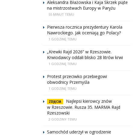
Aleksandra Błażowska i Kaja Skrzek piąte
na mistrzostwach Europy w Paryżu
55 MINUT TEMU
Pierwsza rocznica prezydentury Karola
Nawrockiego. Jak oceniają go Polacy?
1 GODZINĘ TEMU
„Krewki Rajd 2026” w Rzeszowie.
Krwiodawcy oddali blisko 28 litrów krwi
1 GODZINĘ TEMU
Protest przeciwko przebiegowi
obwodnicy Przemyśla
1 GODZINĘ TEMU
Najlepsi kierowcy znów
ZDJĘCIA
w Rzeszowie. Rusza 35. MARMA Rajd
Rzeszowski
2 GODZINY TEMU
Samochód uderzył w ogrodzenie