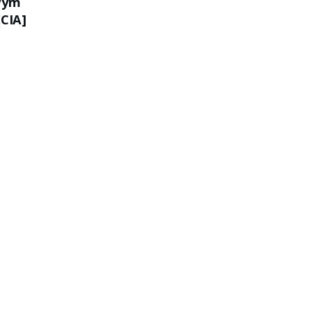
wym
CIA]