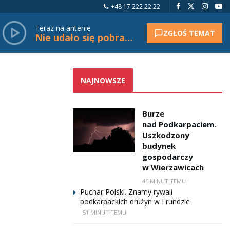
+48 17 222 22 22
Teraz na antenie
ZGŁOŚ TEMAT
Nie udało się pobrać tytułu.
NAJNOWSZE
Burze
nad Podkarpaciem.
Uszkodzony
budynek
gospodarczy
w Wierzawicach
46 MINUT TEMU
Puchar Polski. Znamy rywali
podkarpackich drużyn w I rundzie
51 MINUT TEMU