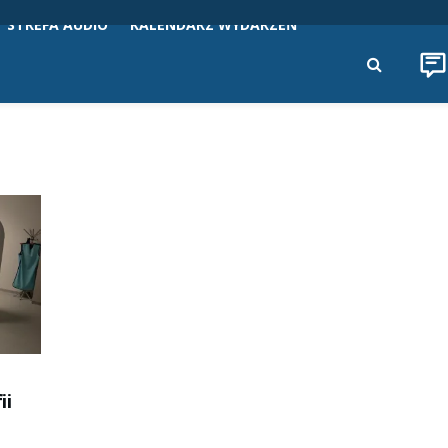
STREFA AUDIO
KALENDARZ WYDARZEŃ
ii