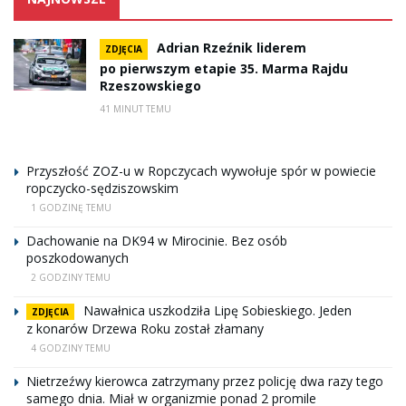
Adrian Rzeźnik liderem
ZDJĘCIA
po pierwszym etapie 35. Marma Rajdu
Rzeszowskiego
41 MINUT TEMU
Przyszłość ZOZ-u w Ropczycach wywołuje spór w powiecie
ropczycko-sędziszowskim
1 GODZINĘ TEMU
Dachowanie na DK94 w Mirocinie. Bez osób
poszkodowanych
2 GODZINY TEMU
Nawałnica uszkodziła Lipę Sobieskiego. Jeden
ZDJĘCIA
z konarów Drzewa Roku został złamany
4 GODZINY TEMU
Nietrzeźwy kierowca zatrzymany przez policję dwa razy tego
samego dnia. Miał w organizmie ponad 2 promile