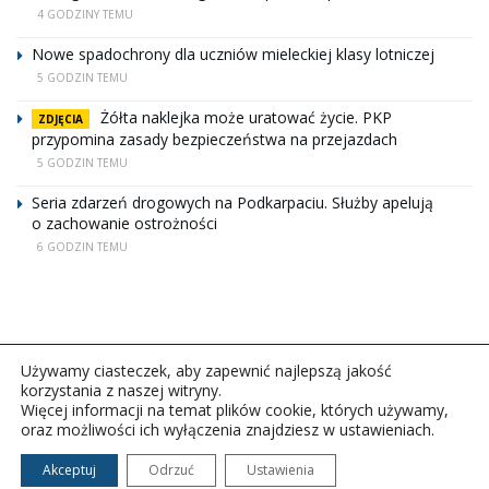
4 GODZINY TEMU
Nowe spadochrony dla uczniów mieleckiej klasy lotniczej
5 GODZIN TEMU
Żółta naklejka może uratować życie. PKP
ZDJĘCIA
przypomina zasady bezpieczeństwa na przejazdach
5 GODZIN TEMU
Seria zdarzeń drogowych na Podkarpaciu. Służby apelują
o zachowanie ostrożności
6 GODZIN TEMU
Używamy ciasteczek, aby zapewnić najlepszą jakość
korzystania z naszej witryny.
Więcej informacji na temat plików cookie, których używamy,
oraz możliwości ich wyłączenia znajdziesz w ustawieniach.
Copyright © 2026Polskie Radio Rzeszów S.A. w likwidacj.
Wszelkie prawa zastrzeżone.
Akceptuj
Odrzuć
Ustawienia