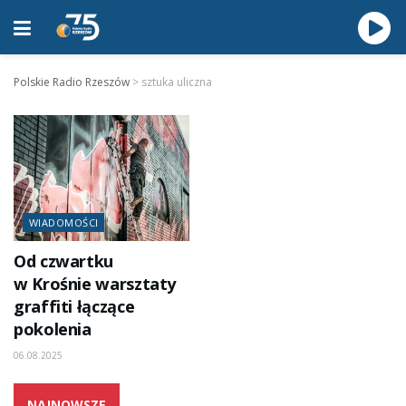
Polskie Radio Rzeszów
>
sztuka uliczna
WIADOMOŚCI
Od czwartku
w Krośnie warsztaty
graffiti łączące
pokolenia
06.08.2025
NAJNOWSZE