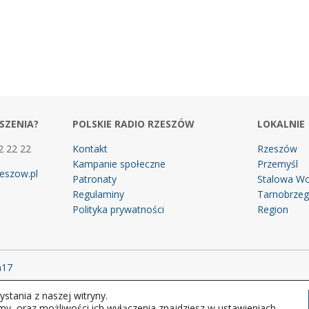
SZENIA?
POLSKIE RADIO RZESZÓW
LOKALNIE
2 22 22
Kontakt
Rzeszów
Kampanie społeczne
Przemyśl
eszow.pl
Patronaty
Stalowa Wo
Regulaminy
Tarnobrze
Polityka prywatności
Region
m17
stania z naszej witryny.
 prawa zastrzeżone.
my, oraz możliwości ich wyłączenia znajdziesz w ustawieniach.