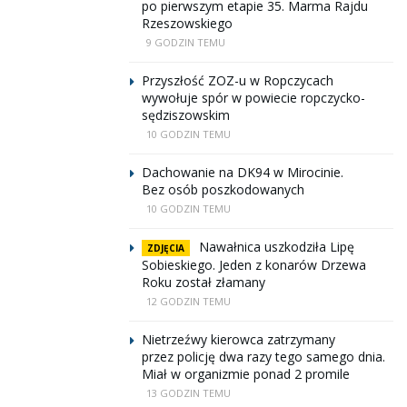
po pierwszym etapie 35. Marma Rajdu
Rzeszowskiego
9 GODZIN TEMU
Przyszłość ZOZ-u w Ropczycach
wywołuje spór w powiecie ropczycko-
sędziszowskim
10 GODZIN TEMU
Dachowanie na DK94 w Mirocinie.
Bez osób poszkodowanych
10 GODZIN TEMU
Nawałnica uszkodziła Lipę
ZDJĘCIA
Sobieskiego. Jeden z konarów Drzewa
Roku został złamany
12 GODZIN TEMU
Nietrzeźwy kierowca zatrzymany
przez policję dwa razy tego samego dnia.
Miał w organizmie ponad 2 promile
13 GODZIN TEMU