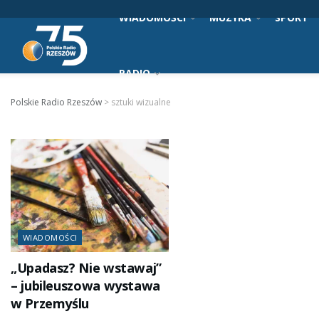
WIADOMOŚCI
MUZYKA
SPORT
RADIO
Polskie Radio Rzeszów
>
sztuki wizualne
WIADOMOŚCI
„Upadasz? Nie wstawaj”
– jubileuszowa wystawa
w Przemyślu