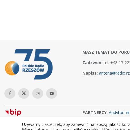
MASZ TEMAT DO PORU
Zadzwoń:
tel. +48 17 22
Napisz:
antena@radio.rz
PARTNERZY:
Audytoriu
Używamy ciasteczek, aby zapewnić najlepszą jakość korzy
Copyright © 2026Polskie Radio Rzeszów S.A. w likwidacj. Wszelkie
Więcej informacji na temat plików cookie, których używa