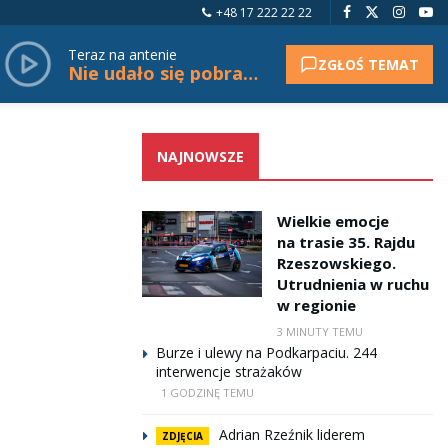
+48 17 222 22 22
Teraz na antenie
ZGŁOŚ TEMAT
Nie udało się pobrać tytułu.
NAJNOWSZE
Wielkie emocje
na trasie 35. Rajdu
Rzeszowskiego.
Utrudnienia w ruchu
w regionie
3 MINUTY TEMU
Burze i ulewy na Podkarpaciu. 244
interwencje strażaków
1 GODZINĘ TEMU
Adrian Rzeźnik liderem
ZDJĘCIA